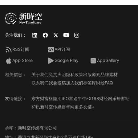
关注我们：
RSS订阅
API订阅
App Store
Google Play
AppGallery
相关信息：
关于我们
免责声明
隐私政策
出版原则
品牌素材
联系我们
我要投稿
加入我们
标签库
财经FAQ
友情链接：
东方财富
格隆汇
IPO
富途牛牛
FX168财经网
乐居财经
和讯
新时空传媒
财华网
更多友链+
承印：新时空传媒有限公司
地址：香港九龙新蒲岗大有街3号万迪广场19H