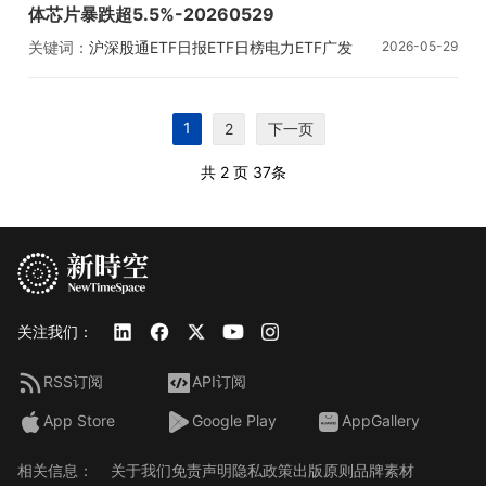
体芯片暴跌超5.5%-20260529
关键词：
沪深股通ETF日报
ETF日榜
电力ETF广发
2026-05-29
卫星ETF永赢
1
2
下一页
共 2 页
37条
关注我们：
RSS订阅
API订阅
App Store
Google Play
AppGallery
相关信息：
关于我们
免责声明
隐私政策
出版原则
品牌素材