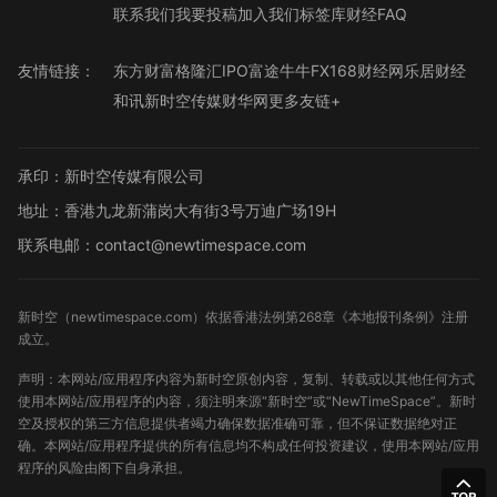
联系我们
我要投稿
加入我们
标签库
财经FAQ
友情链接：
东方财富
格隆汇
IPO
富途牛牛
FX168财经网
乐居财经
和讯
新时空传媒
财华网
更多友链+
承印：新时空传媒有限公司
地址：香港九龙新蒲岗大有街3号万迪广场19H
联系电邮：contact@newtimespace.com
新时空（
newtimespace.com
）依据香港法例第268章《本地报刊条例》注册
成立。
声明：本网站/应用程序内容为新时空原创内容，复制、转载或以其他任何方式
使用本网站/应用程序的内容，须注明来源“新时空”或“NewTimeSpace”。新时
空及授权的第三方信息提供者竭力确保数据准确可靠，但不保证数据绝对正
确。本网站/应用程序提供的所有信息均不构成任何投资建议，使用本网站/应用
程序的风险由阁下自身承担。