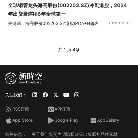
全球铜管龙头海亮股份(002203.SZ)冲刺港股，2024
年出货量连续6年全球第一
关键词：
海亮股份
002203.SZ
港股IPO
A+H
递表
2026-02-01
共 1 页
4条
关注我们：
RSS订阅
API订阅
App Store
Google Play
AppGallery
相关信息：
关于我们
免责声明
隐私政策
出版原则
品牌素材