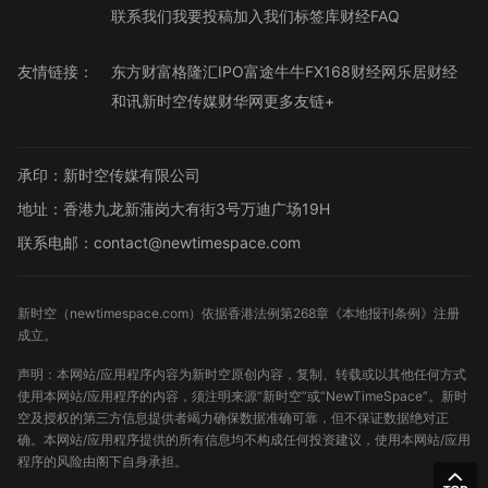
联系我们
我要投稿
加入我们
标签库
财经FAQ
友情链接：
东方财富
格隆汇
IPO
富途牛牛
FX168财经网
乐居财经
和讯
新时空传媒
财华网
更多友链+
承印：新时空传媒有限公司
地址：香港九龙新蒲岗大有街3号万迪广场19H
联系电邮：contact@newtimespace.com
新时空（
newtimespace.com
）依据香港法例第268章《本地报刊条例》注册
成立。
声明：本网站/应用程序内容为新时空原创内容，复制、转载或以其他任何方式
使用本网站/应用程序的内容，须注明来源“新时空”或“NewTimeSpace”。新时
空及授权的第三方信息提供者竭力确保数据准确可靠，但不保证数据绝对正
确。本网站/应用程序提供的所有信息均不构成任何投资建议，使用本网站/应用
程序的风险由阁下自身承担。