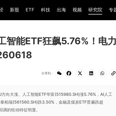
经
新股
ETF
科技
出海
视频
研究院
专
智能ETF狂飙5.76%！电
60618
分享到：
方向大涨。人工智能ETF华富(515980.SH)涨5.76%，AI人工
F华泰柏瑞(561560.SH)跌3.50%，金融及煤炭ETF普遍跌超
融回调的轮动特征明显。