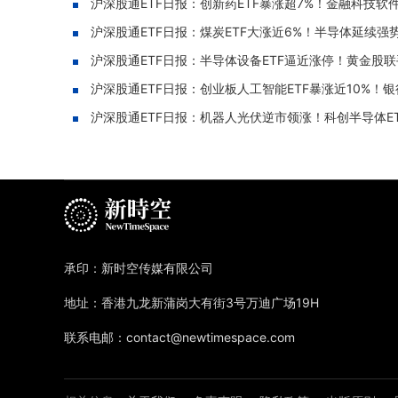
沪深股通ETF日报：创新药ETF暴涨超7%！金融科技软件
沪深股通ETF日报：煤炭ETF大涨近6%！半导体延续强势
沪深股通ETF日报：半导体设备ETF逼近涨停！黄金股联手
沪深股通ETF日报：创业板人工智能ETF暴涨近10%！银
沪深股通ETF日报：机器人光伏逆市领涨！科创半导体ETF重
承印：新时空传媒有限公司
地址：香港九龙新蒲岗大有街3号万迪广场19H
联系电邮：contact@newtimespace.com