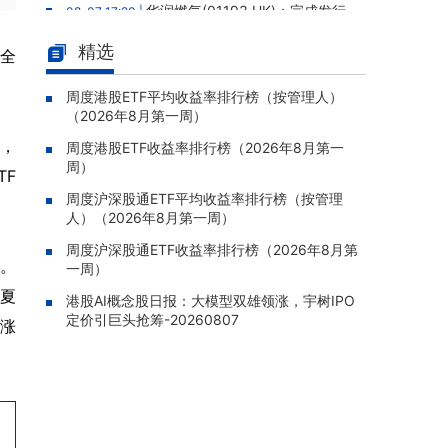
华润燃气(01193.HK)：完成发行
08-07 17:20 |
第三期中期票据，本金总额人民币25亿元
精选
全
泰林科建(06193.HK)：预计上半
08-07 17:20 |
年亏损约230万元
周度港股ETF平均收益率排行榜（按管理人）
（2026年8月第一周）
华润燃气(01193.HK)：完成发行2
08-07 17:15 |
5亿元第三期中期票据
%，
周度港股ETF收益率排行榜（2026年8月第一
周）
港股AI概念股日报：大模型双雄领
TF
08-07 17:09 |
涨，宇树IPO定价引巨头抢筹-20260807
周度沪深股通ETF平均收益率排行榜（按管理
人）（2026年8月第一周）
永义国际(01218.HK)：就出售九
08-07 16:51 |
龙"森里"物业传闻作出澄清，正与独立第三方
周度沪深股通ETF收益率排行榜（2026年8月第
%。
一周）
磋商但尚未落实协议
华夏
港股AI概念股日报：大模型双雄领涨，宇树IPO
定价引巨头抢筹-20260807
上涨