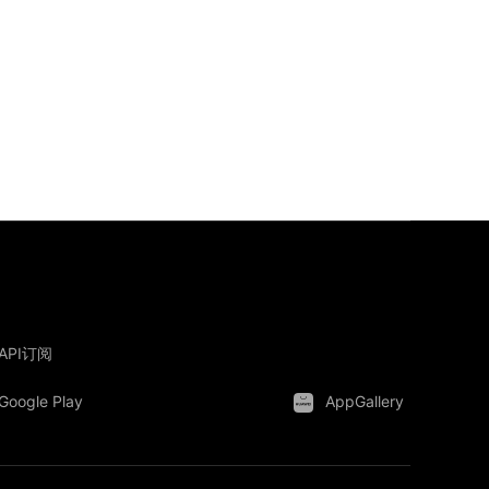
API订阅
Google Play
AppGallery