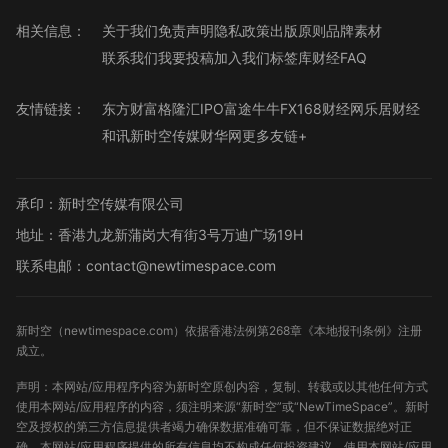
相关信息：
关于我们
免责声明
隐私政策
出版原则
品牌素材
联系我们
我要投稿
加入我们
标签库
财经FAQ
友情链接：
东方财富
格隆汇
IPO
富途牛牛
FX168财经网
乐居财经
和讯
新时空传媒
财华网
更多友链+
承印：新时空传媒有限公司
地址：香港九龙新蒲岗大有街3号万迪广场19H
联系电邮：contact@newtimespace.com
新时空（
newtimespace.com
）依据香港法例第268章《本地报刊条例》注册
成立。
声明：本网站/应用程序内容为新时空原创内容，复制、转载或以其他任何方式
使用本网站/应用程序的内容，须注明来源“新时空”或“NewTimeSpace”。新时
空及授权的第三方信息提供者竭力确保数据准确可靠，但不保证数据绝对正
确。本网站/应用程序提供的所有信息均不构成任何投资建议，使用本网站/应用