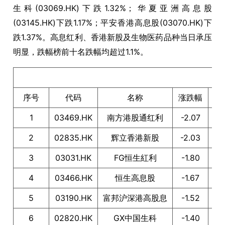
生科(03069.HK)下跌1.32%；华夏亚洲高息股
(03145.HK)下跌1.17%；平安香港高息股(03070.HK)下
跌1.37%。高息红利、香港新股及生物医药品种当日承压
明显，跌幅榜前十名跌幅均超过1.1%。
港
序号
代码
名称
涨跌幅
1
03469.HK
南方港股通红利
-2.07
2
02835.HK
辉立香港新股
-2.03
So
3
03031.HK
FG恒生紅利
-1.80
4
03466.HK
恒生高息股
-1.67
5
03190.HK
富邦沪深港高股息
-1.52
6
02820.HK
GX中国生科
-1.40
S