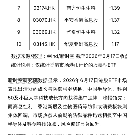
7
03174.HK
南方恒生生科
-1.39
8
03070.HK
平安香港高息股
-1.37
9
03069.HK
华夏恒生生科
-1.32
10
03145.HK
华夏亚洲高息股
-1.17
纳
数据来源/整理：Wind/新时空 截至2026年6月17日收盘
统计说明：仅统计香港市场港币计价的股票型ETF
新时空研究院
数据显示，2026年6月17日港股ETF市场
表现出清晰的成长与防御强弱切换。中国半导体、科创
50及小巨人等科技成长方向获得集中追捧，涨幅领先；
而高息红利、香港新股及生物医药等防御或消费板块则
集体回调。市场热点从前期的防御品种迅速切换至中国
半导体及科创科技领域，风险偏好显著回升。