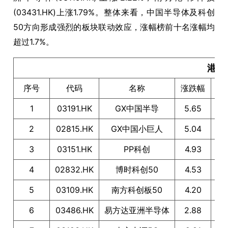
(03431.HK)上涨1.79%。整体来看，中国半导体及科创
50方向形成强烈的板块联动效应，涨幅榜前十名涨幅均
超过1.7%。
港股E
序号
代码
名称
涨跌幅
1
03191.HK
GX中国半导
5.65
F
2
02815.HK
GX中国小巨人
5.04
S
3
03151.HK
PP科创
4.93
4
02832.HK
博时科创50
4.53
5
03109.HK
南方科创板50
4.20
6
03486.HK
易方达亚洲半导体
2.88