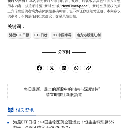
新时空声明：
本内容为新时空原创内容，复制、转载或以其他任何方式使
用本内容，须注明来源“新时空”或“
NewTimeSpace
”。新时空及授权的第
三方信息提供者竭力确保数据准确可靠，但不保证数据绝对正确。本內容仅
供参考，不构成任何投资建议，交易风险自担。
关键词：
港股ETF日报
ETF日榜
GX中国半导
南方港股通红利
分享到
每日最新、最全的新股申购指南与深度剖析，
请立即前往新股频道
相关资讯
港股ETF日报：中国生物医药全面爆发！恒生生科涨超5%，
越南、金融科技承压-20260807