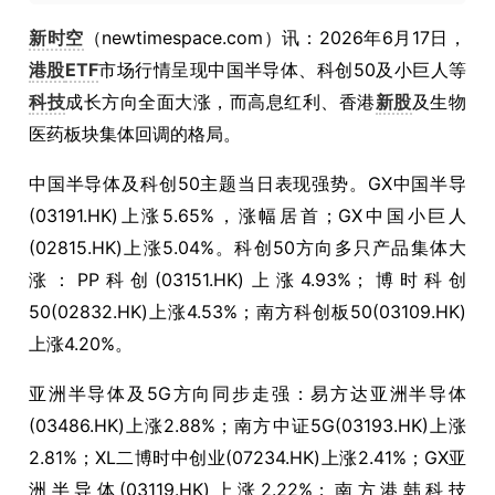
新时空
（newtimespace.com）讯：2026年6月17日，
港股
ETF
市场行情呈现中国半导体、科创50及小巨人等
科技
成长方向全面大涨，而高息红利、香港
新股
及生物
医药板块集体回调的格局。
中国半导体及科创50主题当日表现强势。GX中国半导
(03191.HK)上涨5.65%，涨幅居首；GX中国小巨人
(02815.HK)上涨5.04%。科创50方向多只产品集体大
涨：PP科创(03151.HK)上涨4.93%；博时科创
50(02832.HK)上涨4.53%；南方科创板50(03109.HK)
上涨4.20%。
亚洲半导体及5G方向同步走强：易方达亚洲半导体
(03486.HK)上涨2.88%；南方中证5G(03193.HK)上涨
2.81%；XL二博时中创业(07234.HK)上涨2.41%；GX亚
洲半导体(03119.HK)上涨2.22%；南方港韩科技