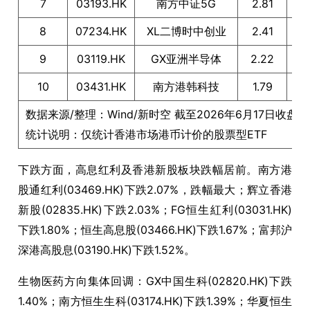
7
03193.HK
南方中证5G
2.81
8
07234.HK
XL二博时中创业
2.41
9
03119.HK
GX亚洲半导体
2.22
F
10
03431.HK
南方港韩科技
1.79
数据来源/整理：Wind/新时空 截至2026年6月17日收盘
统计说明：仅统计香港市场港币计价的股票型ETF
下跌方面，高息红利及香港新股板块跌幅居前。南方港
股通红利(03469.HK)下跌2.07%，跌幅最大；辉立香港
新股(02835.HK)下跌2.03%；FG恒生紅利(03031.HK)
下跌1.80%；恒生高息股(03466.HK)下跌1.67%；富邦沪
深港高股息(03190.HK)下跌1.52%。
生物医药方向集体回调：GX中国生科(02820.HK)下跌
1.40%；南方恒生生科(03174.HK)下跌1.39%；华夏恒生