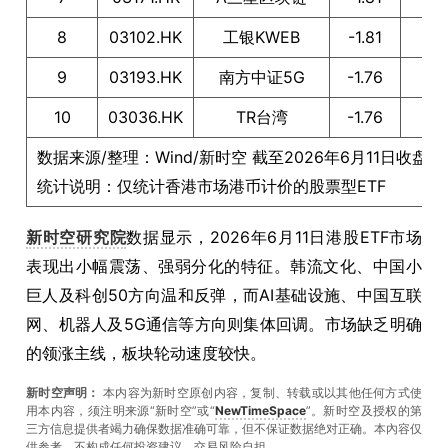
8
03102.HK
工银KWEB
-1.81
9
03193.HK
南方中证5G
-1.76
10
03036.HK
TR台湾
-1.76
数据来源/整理：Wind/新时空 截至2026年6月11日收盘
统计说明：仅统计香港市场港币计价的股票型ETF
新时空研究院
数据显示，2026年6月11日港股ETF市场
表现出小幅震荡、强弱分化的特征。韩流文化、中国小
巨人及科创50方向温和反弹，而AI基础设施、中国互联
网、机器人及5G通信等方向则集体回调。市场缺乏明确
的领涨主线，板块轮动速度较快。
新时空声明：
本内容为新时空原创内容，复制、转载或以其他任何方式使
用本内容，须注明来源“新时空”或“
NewTimeSpace
”。新时空及授权的第
三方信息提供者竭力确保数据准确可靠，但不保证数据绝对正确。本內容仅
供参考，不构成任何投资建议，交易风险自担。