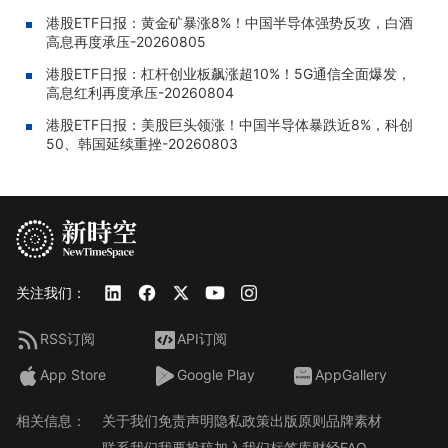
港股ETF日报：黄金矿暴涨8%！中国半导体强势反攻，白酒
高息再度承压-20260805
港股ETF日报：杠杆创业板飙涨超10%！5G通信全面爆发，
高息红利再度承压-20260804
港股ETF日报：美股巨头领涨！中国半导体暴跌近8%，科创
50、韩国延续重挫-20260803
关注我们：
RSS订阅
API订阅
App Store
Google Play
AppGallery
相关信息：
关于我们
免责声明
隐私政策
出版原则
品牌素材
联系我们
我要投稿
加入我们
标签库
财经FAQ