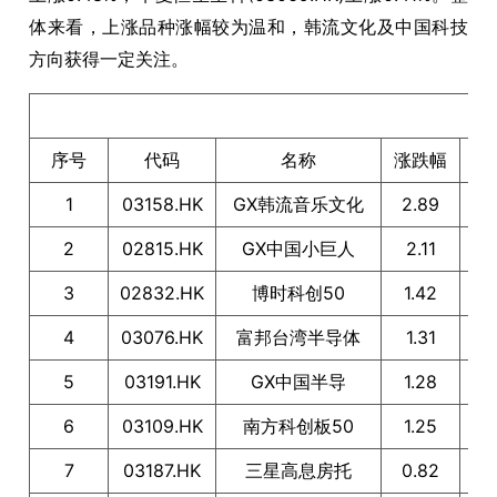
体来看，上涨品种涨幅较为温和，韩流文化及中国科技
方向获得一定关注。
序号
代码
名称
涨跌幅
1
03158.HK
GX韩流音乐文化
2.89
2
02815.HK
GX中国小巨人
2.11
3
02832.HK
博时科创50
1.42
4
03076.HK
富邦台湾半导体
1.31
I
5
03191.HK
GX中国半导
1.28
6
03109.HK
南方科创板50
1.25
7
03187.HK
三星高息房托
0.82