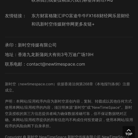
友情链接：
东方财富
格隆汇
IPO
富途牛牛
FX168财经网
乐居财经
和讯
新时空传媒
财华网
更多友链+
承印：新时空传媒有限公司
地址：香港九龙新蒲岗大有街3号万迪广场19H
联系电邮：contact@newtimespace.com
新时空（
newtimespace.com
）依据香港法例第268章《本地报刊条例》注册
成立。
声明：本网站/应用程序内容为新时空原创内容，复制、转载或以其他任何方式
使用本网站/应用程序的内容，须注明来源“新时空”或“NewTimeSpace”。新时
空及授权的第三方信息提供者竭力确保数据准确可靠，但不保证数据绝对正
确。本网站/应用程序提供的所有信息均不构成任何投资建议，使用本网站/应用
程序的风险由阁下自身承担。
Copyright ©
新时空
NewTimeSpace 新时空传媒有限公司 NewTimeSpace