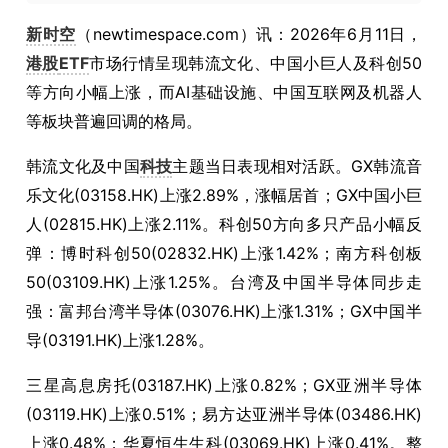
新时空
（newtimespace.com）讯：2026年6月11日，
港股
ETF
市场行情呈现韩流文化、中国小巨人及科创50
等方向小幅上涨，而AI基础设施、中国互联网及机器人
等板块普遍回调的格局。
韩流文化及中国
科技
主题当日表现相对活跃。GX韩流音
乐文化(03158.HK)上涨2.89%，涨幅居首；GX中国小巨
人(02815.HK)上涨2.11%。科创50方向多只产品小幅反
弹：博时科创50(02832.HK)上涨1.42%；南方科创板
50(03109.HK)上涨1.25%。台湾及中国半导体同步走
强：富邦台湾半导体(03076.HK)上涨1.31%；GX中国半
导(03191.HK)上涨1.28%。
三星高息房托(03187.HK)上涨0.82%；GX亚洲半导体
(03119.HK)上涨0.51%；易方达亚洲半导体(03486.HK)
上涨0.48%；华夏恒生生科(03069.HK)上涨0.41%。整