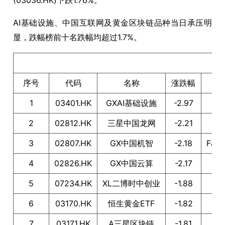
(03036.HK)下跌1.76%。
AI基础设施、中国互联网及黄金区块链品种当日承压明
显，跌幅榜前十名跌幅均超过1.7%。
港
序号
代码
名称
涨跌幅
1
03401.HK
GXAI基础设施
-2.97
2
02812.HK
三星中国龙网
-2.21
3
02807.HK
GX中国机智
-2.18
Fac
4
02826.HK
GX中国云算
-2.17
5
07234.HK
XL二博时中创业
-1.88
6
03170.HK
恒生黄金ETF
-1.82
7
03171.HK
A三星区块链
-1.81