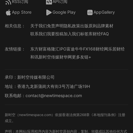
RSS订阅
API订阅
App Store
Google Play
AppGallery
相关信息：
关于我们
免责声明
隐私政策
出版原则
品牌素材
联系我们
我要投稿
加入我们
标签库
财经FAQ
友情链接：
东方财富
格隆汇
IPO
富途牛牛
FX168财经网
乐居财经
和讯
新时空传媒
财华网
更多友链+
承印：新时空传媒有限公司
地址：香港九龙新蒲岗大有街3号万迪广场19H
联系电邮：contact@newtimespace.com
新时空（
newtimespace.com
）依据香港法例第268章《本地报刊条例》注册
成立。
声明：本网站/应用程序内容为新时空原创内容，复制、转载或以其他任何方式