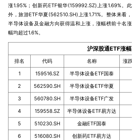
涨1.95%；创新药ETF银华(159992.SZ)上涨1.69%。此
外，旅游ETF华夏(562510.SH)上涨1.71%。整体来看，
半导体设备及金融方向获得温和上涨，涨幅榜前十名涨
幅均超过1.6%。
沪深股通ETF涨幅TO
排名
代码
名称
涨跌幅
1
159516.SZ
半导体设备ETF国泰
2.3
2
562590.SH
半导体设备ETF华夏
2.2
3
560780.SH
半导体设备ETF广发
2.2
4
159558.SZ
半导体设备ETF易方达
2.1
5
510230.SH
金融ETF国泰
1.9
6
516080.SH
创新药ETF易方达
1.9