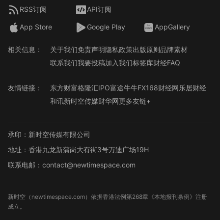
RSS订阅
API订阅
App Store
Google Play
AppGallery
相关信息：
关于我们
免责声明
隐私政策
出版原则
品牌素材
联系我们
我要投稿
加入我们
标签库
财经FAQ
友情链接：
东方财富
格隆汇
IPO
富途牛牛
FX168财经网
乐居财经
和讯
新时空传媒
财华网
更多友链+
承印：新时空传媒有限公司
地址：香港九龙新蒲岗大有街3号万迪广场19H
联系电邮：contact@newtimespace.com
新时空（
newtimespace.com
）依据香港法例第268章《本地报刊条例》注册
成立。