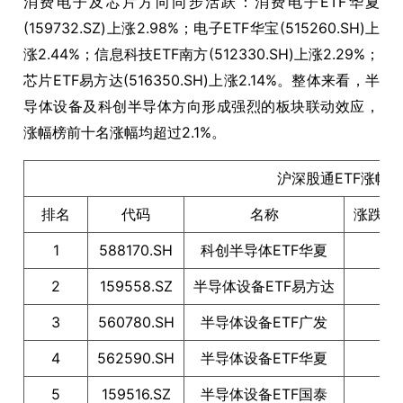
消费电子及芯片方向同步活跃：消费电子ETF华夏
(159732.SZ)上涨2.98%；电子ETF华宝(515260.SH)上
涨2.44%；信息科技ETF南方(512330.SH)上涨2.29%；
芯片ETF易方达(516350.SH)上涨2.14%。整体来看，半
导体设备及科创半导体方向形成强烈的板块联动效应，
涨幅榜前十名涨幅均超过2.1%。
沪深股通ETF涨幅TO
排名
代码
名称
涨跌幅
1
588170.SH
科创半导体ETF华夏
4.7
2
159558.SZ
半导体设备ETF易方达
3.8
3
560780.SH
半导体设备ETF广发
3.8
4
562590.SH
半导体设备ETF华夏
3.8
5
159516.SZ
半导体设备ETF国泰
3.7