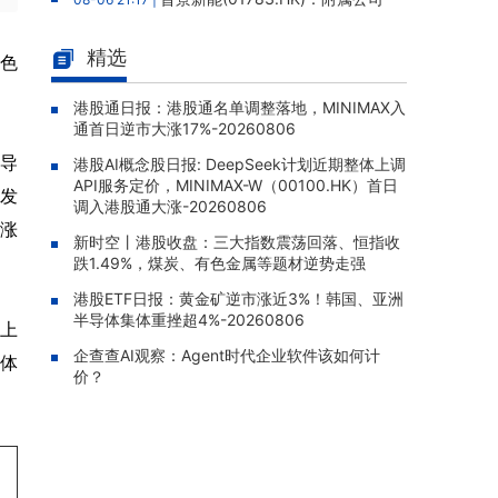
拟12.88亿元人民币购买高性能服务器，构成主
要交易
精选
色
云想科技(02131.HK)：独立内部
08-06 20:03 |
监控跟进审查完成，补救措施已全部实施，股
港股通日报：港股通名单调整落地，MINIMAX入
通首日逆市大涨17%-20260806
份继续停牌
半导
港股AI概念股日报: DeepSeek计划近期整体上调
四川百利天恒药业递表港交所，宜
08-06 19:50 |
API服务定价，MINIMAX-W（00100.HK）首日
泽康为全球首款获批双特异性ADC，15款临床
广发
调入港股通大涨-20260806
阶段候选药物在研
上涨
新时空丨港股收盘：三大指数震荡回落、恒指收
太平洋航运(02343.HK)：2026年
08-06 19:35 |
跌1.49%，煤炭、有色金属等题材逆势走强
中报股东应占溢利1.05亿美元，同比增加310.3
5%
港股ETF日报：黄金矿逆市涨近3%！韩国、亚洲
半导体集体重挫超4%-20260806
)上
TOM集团(02383.HK)：2026年
08-06 19:33 |
企查查AI观察：Agent时代企业软件该如何计
中报股东应占亏损1.57亿港元，亏损同比扩大5
整体
价？
9.51%
中信证券(06030.HK)：向中信金
08-06 19:31 |
控发行约8.04亿股H股已完成，募资净额约18
4.13亿港元