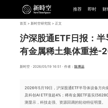
推荐
即时
财
首页
>
新时空研究院
> 正文
沪深股通ETF日报：半
有金属稀土集体重挫-20
新时空 · 2026/05/19 16:51 · 作者：
陈博远
2026年5月19日，沪深股通ETF半导体设备方向爆
及科创AI ETF涨超4%；稀有金属ETF嘉实(5628
测显示，科技走强、资源回调的轮动特征明显。