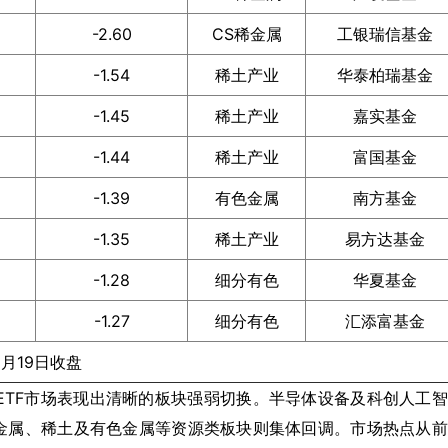
-2.60
CS稀金属
工银瑞信基金
-1.54
稀土产业
华泰柏瑞基金
-1.45
稀土产业
嘉实基金
-1.44
稀土产业
富国基金
-1.39
有色金属
南方基金
-1.35
稀土产业
易方达基金
-1.28
细分有色
华夏基金
-1.27
细分有色
汇添富基金
5月19日收盘
通ETF市场表现出清晰的板块强弱切换。半导体设备及科创人工
金属、稀土及有色金属等资源类板块则集体回调。市场热点从前