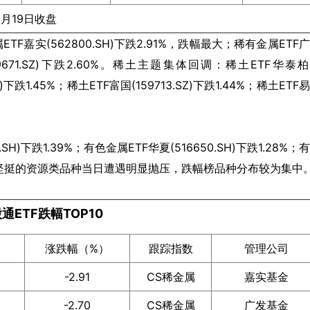
5月19日收盘
嘉实(562800.SH)下跌2.91%，跌幅最大；稀有金属ETF
(159671.SZ)下跌2.60%。稀土主题集体回调：稀土ETF华泰
SH)下跌1.45%；稀土ETF富国(159713.SZ)下跌1.44%；稀土ETF
)下跌1.39%；有色金属ETF华夏(516650.SH)下跌1.28%；
期表现相对坚挺的资源类品种当日遭遇明显抛压，跌幅榜品种分布较为集中
通ETF跌幅TOP10
涨跌幅（%）
跟踪指数
管理公司
-2.91
CS稀金属
嘉实基金
-2.70
CS稀金属
广发基金