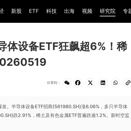
经
新股
ETF
科技
出海
视频
研究院
专
导体设备ETF狂飙超6%！稀
260519
分享到：
发。半导体设备ETF招商(561980.SH)涨6.06%，多只半导体
00.SH)跌2.91%，稀土及有色金属ETF普遍跌逾1.2%。新时空监