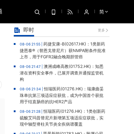
题
简
即时
更多
药捷安康-B(02617.HK)：1类新药
08-06 21:55 |
捷恩泰®（替恩戈替尼片）获NMPA附条件批准
上市，用于FGFR2融合晚期胆管癌
澳洲成峰高教(01752.HK)：知悉
08-06 21:47 |
潜在资料安全事件，已展开调查并通报监管机
构
恒瑞医药(01276.HK)：瑞康曲妥
08-06 21:34 |
珠单抗第三项适应症获批，成为中国首个获批
用于结直肠癌的抗HER2产品
恒瑞医药(01276.HK)：1类创新药
08-06 21:28 |
硫酸艾玛昔替尼片新增第五项适应症获批，实
现中轴型脊柱关节炎全疾病谱覆盖
晋景新能(01783.HK)：附属公司
08-06 21:17 |