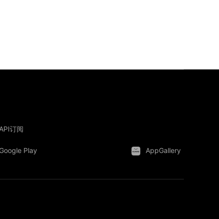
API订阅
Google Play
AppGallery