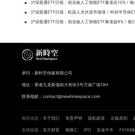
沪深股通ETF日报：创业板人工智能ETF暴涨近10%！银
沪深股通ETF日报：机器人光伏逆市领涨！科创半导体ETF重
沪深股通ETF日报：创业板人工智能ETF暴涨超8%！银行
承印：新时空传媒有限公司
地址：香港九龙新蒲岗大有街3号万迪广场19H
联系电邮：contact@newtimespace.com
相关信息：
关于我们
免责声明
隐私政策
出版原则
友情链接：
东方财富
格隆汇
IPO
富途牛牛
FX16