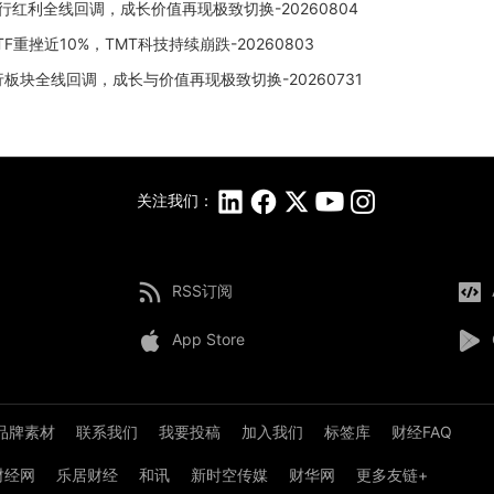
行红利全线回调，成长价值再现极致切换-20260804
挫近10%，TMT科技持续崩跌-20260803
板块全线回调，成长与价值再现极致切换-20260731
关注我们：
RSS订阅
App Store
品牌素材
联系我们
我要投稿
加入我们
标签库
财经FAQ
8财经网
乐居财经
和讯
新时空传媒
财华网
更多友链+