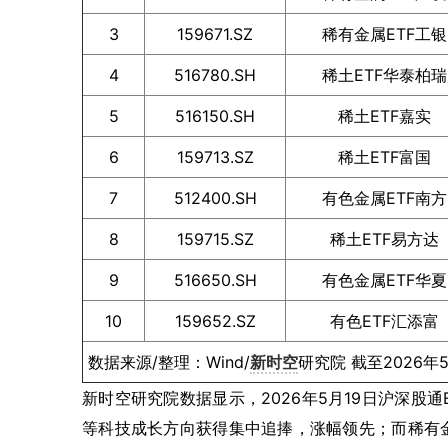
3
159671.SZ
稀有金属ETF工银
4
516780.SH
稀土ETF华泰柏瑞
5
516150.SH
稀土ETF嘉实
6
159713.SZ
稀土ETF富国
7
512400.SH
有色金属ETF南方
8
159715.SZ
稀土ETF易方达
9
516650.SH
有色金属ETF华夏
10
159652.SZ
有色ETF汇添富
数据来源/整理：Wind/
新时空
研究院 截至2026年
新时空研究院数据显示，2026年5月19日沪深股
等科技成长方向获得集中追捧，涨幅领先；而稀有