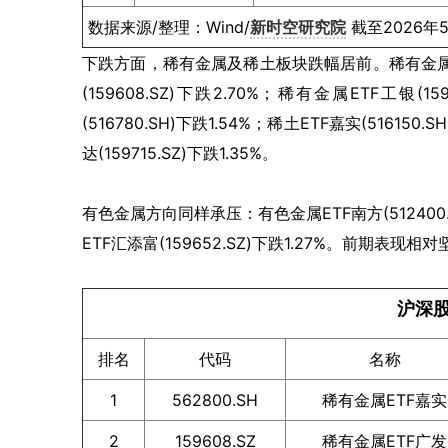
数据来源/整理：Wind/
新时空研究院
截至2026年
下跌方面，稀有金属及稀土板块跌幅居前。稀有金属ETF
(159608.SZ)下跌2.70%；稀有金属ETF工银
(516780.SH)下跌1.54%；稀土ETF嘉实(516150.
达(159715.SZ)下跌1.35%。
有色金属方向同样承压：有色金属ETF南方(512400.SH
ETF汇添富(159652.SZ)下跌1.27%。前
沪深股
排名
代码
名称
1
562800.SH
稀有金属ETF嘉实
2
159608.SZ
稀有金属ETF广发