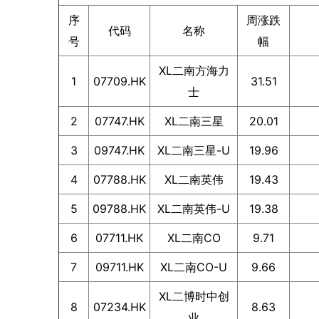
序
周涨跌
代码
名称
号
幅
XL二南方海力
1
07709.HK
31.51
士
2
07747.HK
XL二南三星
20.01
3
09747.HK
XL二南三星-U
19.96
4
07788.HK
XL二南英伟
19.43
5
09788.HK
XL二南英伟-U
19.38
6
07711.HK
XL二南CO
9.71
7
09711.HK
XL二南CO-U
9.66
XL二博时中创
8
07234.HK
8.63
业