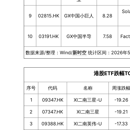
So
9
02815.HK
GX中国小巨人
8.28
10
03191.HK
GX中国半导
7.58
Fa
数据来源/整理：Wind/
新时空
统计区间：2026年5
港股ETF跌幅T
序号
代码
名称
周涨跌
1
09347.HK
XI二南三星-U
-19.26
2
07347.HK
XI二南三星
-19.21
3
09388.HK
XI二南英伟-U
-17.33