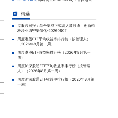
老挝勐康稀土项目，2025年该项目归母净亏损
人民币5,406万元
精选
灵宝黄金(03330.HK)：新疆哈巴
08-07 20:07 |
河勘查取得重大进展，保有金金属量由13.20吨
港股通日报：晶合集成正式调入港股通，创新药
板块业绩密集催化-20260807
跃升至53.94吨
周度港股ETF平均收益率排行榜（按管理人）
迅策(03317.HK)：与天合算力订
08-07 20:04 |
（2026年8月第一周）
立战略合作备忘，共探能源垂类大模型与Toke
n工厂商业化
周度港股ETF收益率排行榜（2026年8月第一
周）
哥瑞利软件通过港交所聆讯，在
08-07 20:02 |
中国泛半导体IMSS市场排名第三
周度沪深股通ETF平均收益率排行榜（按管理
人）（2026年8月第一周）
浙能迈领绿航二次递表港交所，为
08-07 19:47 |
全球领先的绿色航运设备和系统提供商
周度沪深股通ETF收益率排行榜（2026年8月第
一周）
骏杰集团控股(08188.HK)：附属
08-07 19:09 |
公司获授7份基建工程建造合约，合约总额约1.
95亿港元