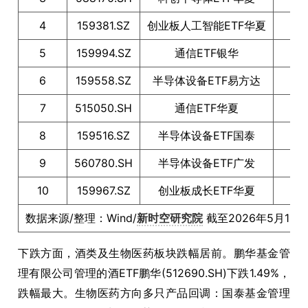
4
159381.SZ
创业板人工智能ETF华夏
4
5
159994.SZ
通信ETF银华
4
6
159558.SZ
半导体设备ETF易方达
4
7
515050.SH
通信ETF华夏
4
8
159516.SZ
半导体设备ETF国泰
4
9
560780.SH
半导体设备ETF广发
4
10
159967.SZ
创业板成长ETF华夏
4
数据来源/整理：Wind/
新时空研究院
截至2026年5月13
下跌方面，酒类及生物医药板块跌幅居前。鹏华基金管
理有限公司管理的酒ETF鹏华(512690.SH)下跌1.49%，
跌幅最大。生物医药方向多只产品回调：国泰基金管理