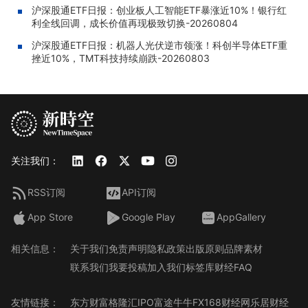
沪深股通ETF日报：创业板人工智能ETF暴涨近10%！银行红
利全线回调，成长价值再现极致切换-20260804
沪深股通ETF日报：机器人光伏逆市领涨！科创半导体ETF重
挫近10%，TMT科技持续崩跌-20260803
关注我们：
RSS订阅
API订阅
App Store
Google Play
AppGallery
相关信息：
关于我们
免责声明
隐私政策
出版原则
品牌素材
联系我们
我要投稿
加入我们
标签库
财经FAQ
友情链接：
东方财富
格隆汇
IPO
富途牛牛
FX168财经网
乐居财经