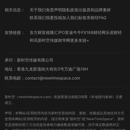
相关信息：
关于我们
免责声明
隐私政策
出版原则
品牌素材
联系我们
我要投稿
加入我们
标签库
财经FAQ
友情链接：
东方财富
格隆汇
IPO
富途牛牛
FX168财经网
乐居财经
和讯
新时空传媒
财华网
更多友链+
承印：新时空传媒有限公司
地址：香港九龙新蒲岗大有街3号万迪广场19H
联系电邮：contact@newtimespace.com
新时空（
newtimespace.com
）依据香港法例第268章《本地报刊条例》注册
成立。
声明：本网站/应用程序内容为新时空原创内容，复制、转载或以其他任何方式
使用本网站/应用程序的内容，须注明来源“新时空”或“NewTimeSpace”。新时
空及授权的第三方信息提供者竭力确保数据准确可靠，但不保证数据绝对正