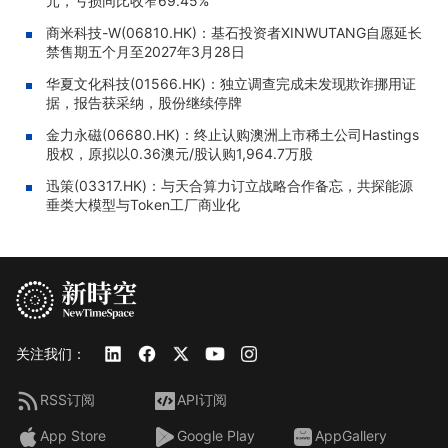
元，亏损同比收窄69.45%
商米科技-W(06810.HK)：基石投资者XINWUTANG自愿延长
禁售期五个月至2027年3月28日
华夏文化科技(01566.HK)：独立调查完成未发现欺诈挪用证
据，报告获采纳，股份继续停牌
金力永磁(06680.HK)：终止认购澳洲上市稀土公司Hastings
股权，原拟以0.36澳元/股认购1,964.7万股
迅策(03317.HK)：与天合算力订立战略合作备忘，共探能源
垂类大模型与Token工厂商业化
关注我们：
RSS订阅
API订阅
App Store
Google Play
AppGallery