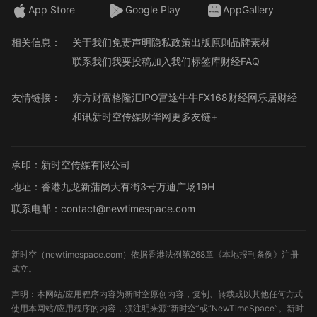
App Store
Google Play
AppGallery
相关信息：
关于我们
免责声明
隐私政策
出版原则
品牌素材
联系我们
我要投稿
加入我们
标签库
财经FAQ
友情链接：
东方财富
格隆汇
IPO
富途牛牛
FX168财经网
乐居财经
和讯
新时空传媒
财华网
更多友链+
承印：新时空传媒有限公司
地址：香港九龙新蒲岗大有街3号万迪广场19H
联系电邮：contact@newtimespace.com
新时空（
newtimespace.com
）依据香港法例第268章《本地报刊条例》注册
成立。
声明：本网站/应用程序内容为新时空原创内容，复制、转载或以其他任何方式
使用本网站/应用程序的内容，须注明来源“新时空”或“NewTimeSpace”。新时