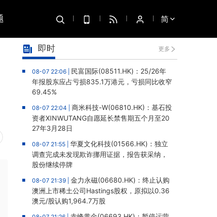
题
简
即时
更多
民富国际(08511.HK)：25/26年
08-07 22:06 |
年报股东应占亏损835.1万港元，亏损同比收窄
69.45%
商米科技-W(06810.HK)：基石投
08-07 22:04 |
资者XINWUTANG自愿延长禁售期五个月至20
27年3月28日
华夏文化科技(01566.HK)：独立
08-07 21:55 |
调查完成未发现欺诈挪用证据，报告获采纳，
股份继续停牌
金力永磁(06680.HK)：终止认购
08-07 21:39 |
澳洲上市稀土公司Hastings股权，原拟以0.36
澳元/股认购1,964.7万股
赤峰黄金(06693.HK)：暂停运营
08-07 21:26 |