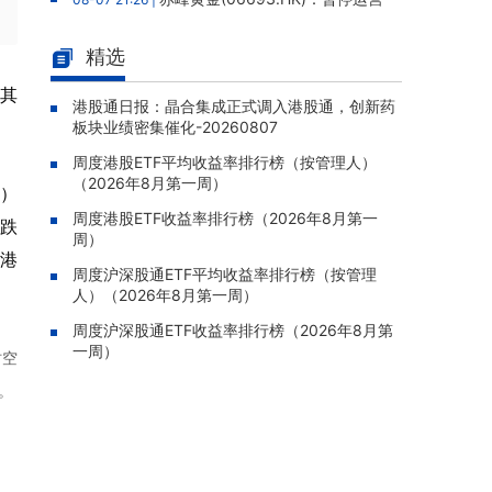
老挝勐康稀土项目，2025年该项目归母净亏损
人民币5,406万元
精选
灵宝黄金(03330.HK)：新疆哈巴
08-07 20:07 |
其
河勘查取得重大进展，保有金金属量由13.20吨
港股通日报：晶合集成正式调入港股通，创新药
板块业绩密集催化-20260807
跃升至53.94吨
周度港股ETF平均收益率排行榜（按管理人）
迅策(03317.HK)：与天合算力订
08-07 20:04 |
（2026年8月第一周）
立战略合作备忘，共探能源垂类大模型与Toke
K）
n工厂商业化
周度港股ETF收益率排行榜（2026年8月第一
元跌
周）
哥瑞利软件通过港交所聆讯，在
08-07 20:02 |
2港
中国泛半导体IMSS市场排名第三
周度沪深股通ETF平均收益率排行榜（按管理
人）（2026年8月第一周）
浙能迈领绿航二次递表港交所，为
08-07 19:47 |
全球领先的绿色航运设备和系统提供商
周度沪深股通ETF收益率排行榜（2026年8月第
一周）
时空
骏杰集团控股(08188.HK)：附属
08-07 19:09 |
公司获授7份基建工程建造合约，合约总额约1.
。
95亿港元