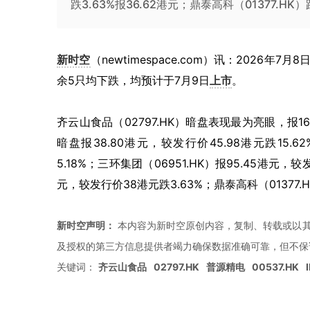
跌3.63%报36.62港元；鼎泰高科（01377.HK
新时空
（newtimespace.com）讯：2026年7月8
余5只均下跌，均预计于7月9日
上市
。
齐云山食品（02797.HK）暗盘表现最为亮眼，报16
暗盘报38.80港元，较发行价45.98港元跌15.6
5.18%；三环集团（06951.HK）报95.45港元，较
元，较发行价38港元跌3.63%；鼎泰高科（01377.H
新时空声明：
本内容为新时空原创内容，复制、转载或以其
及授权的第三方信息提供者竭力确保数据准确可靠，但不保
关键词：
齐云山食品
02797.HK
普源精电
00537.HK