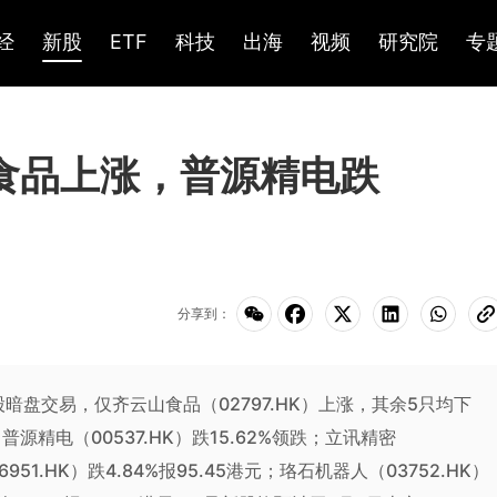
经
新股
ETF
科技
出海
视频
研究院
专
食品上涨，普源精电跌
分享到：
只新股暗盘交易，仅齐云山食品（02797.HK）上涨，其余5只均下
普源精电（00537.HK）跌15.62%领跌；立讯精密
951.HK）跌4.84%报95.45港元；珞石机器人（03752.HK）