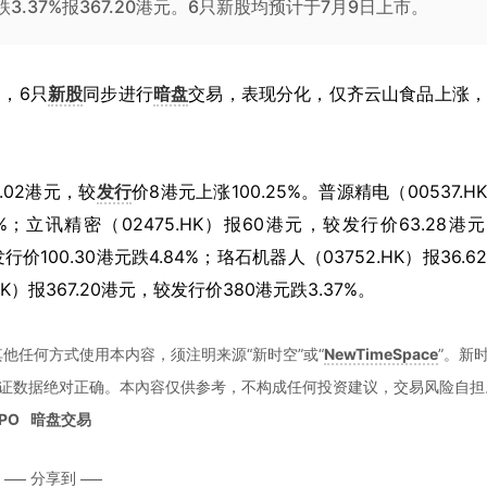
）跌3.37%报367.20港元。6只新股均预计于7月9日上市。
日，6只
新股
同步进行
暗盘
交易，表现分化，仅齐云山食品上涨，
.02港元，较
发行
价8港元上涨100.25%。普源精电（00537.H
2%；立讯精密（02475.HK）报60港元，较发行价63.28港
发行价100.30港元跌4.84%；珞石机器人（03752.HK）报36.6
K）报367.20港元，较发行价380港元跌3.37%。
他任何方式使用本内容，须注明来源“新时空”或“
NewTimeSpace
”。新
证数据绝对正确。本內容仅供参考，不构成任何投资建议，交易风险自担
IPO
暗盘交易
分享到