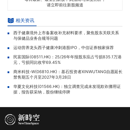
请立即前往新股频道
相关资讯
西子健康境外上市备案收补充材料要求，聚焦股东关联关系
与保健品业务合规等问题
运动营养龙头西子健康冲刺港股IPO，中信证券独家保荐
民富国际(08511.HK)：25/26年年报股东应占亏损835.1万港
元，亏损同比收窄69.45%
商米科技-W(06810.HK)：基石投资者XINWUTANG自愿延长
禁售期五个月至2027年3月28日
华夏文化科技(01566.HK)：独立调查完成未发现欺诈挪用证
据，报告获采纳，股份继续停牌