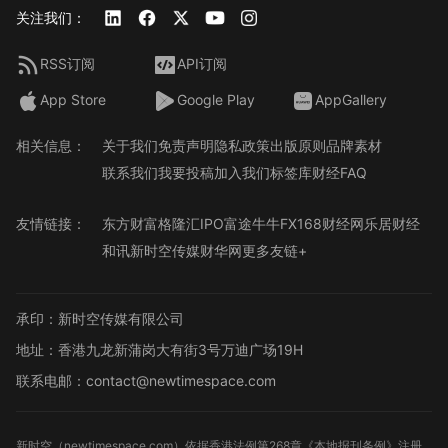
关注我们：
RSS订阅
API订阅
App Store
Google Play
AppGallery
相关信息：
关于我们
免责声明
隐私政策
出版原则
品牌素材
联系我们
我要投稿
加入我们
标签库
财经FAQ
友情链接：
东方财富
格隆汇
IPO
富途牛牛
FX168财经网
乐居财经
和讯
新时空传媒
财华网
更多友链+
承印：新时空传媒有限公司
地址：香港九龙新蒲岗大有街3号万迪广场19H
联系电邮：contact@newtimespace.com
新时空（
newtimespace.com
）依据香港法例第268章《本地报刊条例》注册