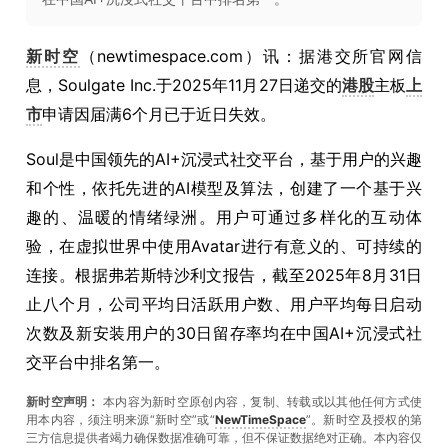
新时空
（newtimespace.com）讯：据港交所官网信
息，Soulgate Inc.于2025年11月27日递交的
港股
主板
上
市
申请因届满6个月已于近日失效。
Soul是中国领先的AI+沉浸式社交平台，基于用户的兴趣
和个性，依托先进的AI模型及算法，创建了一个基于兴
趣的、温暖的情绪绿洲。用户可通过多样化的互动体
验，在虚拟世界中使用Avatar进行有意义的、可持续的
连接。根据弗若斯特沙利文报告，截至2025年8月31日
止八个月，公司平均日活跃用户数、用户平均每日启动
次数及新安装用户的30日留存率均在中国AI+沉浸式社
交平台中排名第一。
新时空声明：
本内容为新时空原创内容，复制、转载或以其他任何方式使
用本内容，须注明来源“新时空”或“
NewTimeSpace
”。新时空及授权的第
三方信息提供者竭力确保数据准确可靠，但不保证数据绝对正确。本內容仅