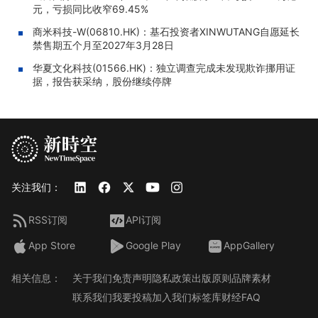
元，亏损同比收窄69.45%
商米科技-W(06810.HK)：基石投资者XINWUTANG自愿延长
禁售期五个月至2027年3月28日
华夏文化科技(01566.HK)：独立调查完成未发现欺诈挪用证
据，报告获采纳，股份继续停牌
关注我们：
RSS订阅
API订阅
App Store
Google Play
AppGallery
相关信息：
关于我们
免责声明
隐私政策
出版原则
品牌素材
联系我们
我要投稿
加入我们
标签库
财经FAQ