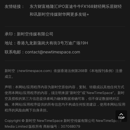
友情链接：
东方财富
格隆汇
IPO
富途牛牛
FX168财经网
乐居财经
和讯
新时空传媒
财华网
更多友链+
承印：新时空传媒有限公司
地址：香港九龙新蒲岗大有街3号万迪广场19H
联系电邮：contact@newtimespace.com
新时空（
newtimespace.com
）依据香港法例第268章《本地报刊条例》注册
成立。
声明：本网站/应用程序内容为新时空原创内容，复制、转载或以其他任何方式
使用本网站/应用程序的内容，须注明来源“新时空”或“NewTimeSpace”。新时
空及授权的第三方信息提供者竭力确保数据准确可靠，但不保证数据绝对正
确。本网站/应用程序提供的所有信息均不构成任何投资建议，使用本网站/应用
程序的风险由阁下自身承担。
Copyright ©
新时空
NewTimeSpace 新时空传媒有限公司 NewTimeSpace
Media Limited 版权所有
商标编号：307068079