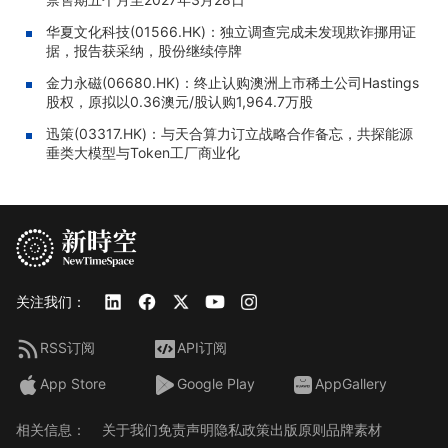
华夏文化科技(01566.HK)：独立调查完成未发现欺诈挪用证
据，报告获采纳，股份继续停牌
金力永磁(06680.HK)：终止认购澳洲上市稀土公司Hastings
股权，原拟以0.36澳元/股认购1,964.7万股
迅策(03317.HK)：与天合算力订立战略合作备忘，共探能源
垂类大模型与Token工厂商业化
关注我们：
RSS订阅
API订阅
App Store
Google Play
AppGallery
相关信息：
关于我们
免责声明
隐私政策
出版原则
品牌素材