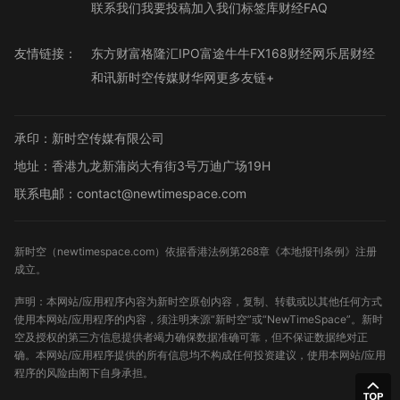
联系我们
我要投稿
加入我们
标签库
财经FAQ
友情链接：
东方财富
格隆汇
IPO
富途牛牛
FX168财经网
乐居财经
和讯
新时空传媒
财华网
更多友链+
承印：新时空传媒有限公司
地址：香港九龙新蒲岗大有街3号万迪广场19H
联系电邮：contact@newtimespace.com
新时空（
newtimespace.com
）依据香港法例第268章《本地报刊条例》注册
成立。
声明：本网站/应用程序内容为新时空原创内容，复制、转载或以其他任何方式
使用本网站/应用程序的内容，须注明来源“新时空”或“NewTimeSpace”。新时
空及授权的第三方信息提供者竭力确保数据准确可靠，但不保证数据绝对正
确。本网站/应用程序提供的所有信息均不构成任何投资建议，使用本网站/应用
程序的风险由阁下自身承担。