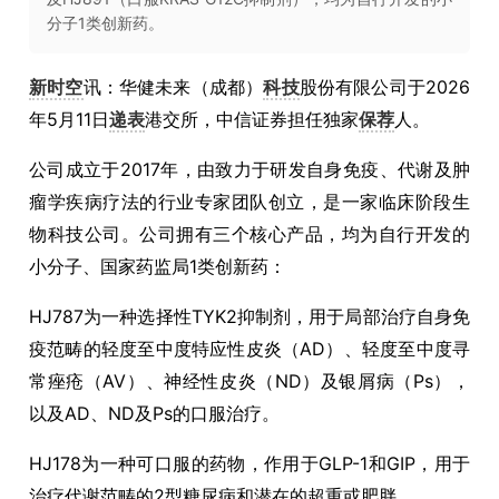
分子1类创新药。
新时空
讯：华健未来（成都）
科技
股份有限公司于2026
年5月11日
递表
港交所，中信证券担任独家
保荐
人。
公司成立于2017年，由致力于研发自身免疫、代谢及肿
瘤学疾病疗法的行业专家团队创立，是一家临床阶段生
物科技公司。公司拥有三个核心产品，均为自行开发的
小分子、国家药监局1类创新药：
HJ787为一种选择性TYK2抑制剂，用于局部治疗自身免
疫范畴的轻度至中度特应性皮炎（AD）、轻度至中度寻
常痤疮（AV）、神经性皮炎（ND）及银屑病（Ps），
以及AD、ND及Ps的口服治疗。
HJ178为一种可口服的药物，作用于GLP-1和GIP，用于
治疗代谢范畴的2型糖尿病和潜在的超重或肥胖。