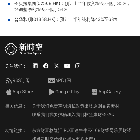
圣贝拉集团(02508.HK)：预计上半年收入增长不低于35%，
经调整净利增长不低于54%
普华和顺(01358.HK)：预计上半年纯利降43%至63%
关注我们：
RSS订阅
API订阅
App Store
Google Play
AppGallery
相关信息：
关于我们
免责声明
隐私政策
出版原则
品牌素材
联系我们
我要投稿
加入我们
标签库
财经FAQ
友情链接：
东方财富
格隆汇
IPO
富途牛牛
FX168财经网
乐居财经
和讯
新时空传媒
财华网
更多友链+