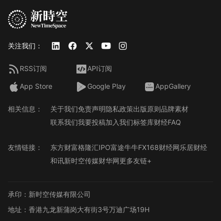
关注我们：
RSS订阅
API订阅
App Store
Google Play
AppGallery
相关信息：
关于我们
免责声明
隐私政策
出版原则
品牌素材
联系我们
我要投稿
加入我们
标签库
财经FAQ
友情链接：
东方财富
格隆汇
IPO
富途牛牛
FX168财经网
乐居财经
和讯
新时空传媒
财华网
更多友链+
承印：新时空传媒有限公司
地址：香港九龙新蒲岗大有街3号万迪广场19H