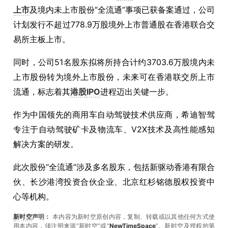
上市
及境内未上市股份“全流通”事项已获备案通过，公司
计划发行不超过778.9万股境外上市普通股在香港联合交
易所主板上市。
同时，公司51名股东拟将所持合计约3703.6万股境内未
上市股份转为境外上市股份，未来可在香港联交所上市
流通，标志着其
港股
IPO
进程迈出关键一步。
作为中国领先的商用车自动驾驶技术供应商，希迪智驾
专注于自动驾驶矿卡及物流车、V2X技术及高性能感知
解决方案的研发。
此次股份“全流通”涉及多名股东，包括新驱动香港有限合
伙、长沙港湾投资合伙企业、北京红杉铭德股权投资中
心等机构。
新时空
声明：
本内容为新时空原创内容，复制、转载或以其他任何方式使
用本内容，须注明来源“新时空”或“
NewTimeSpace
”。新时空及授权的第