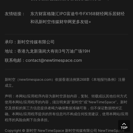
友情链接：
东方财富
格隆汇
IPO
富途牛牛
FX168财经网
乐居财经
和讯
新时空传媒
财华网
更多友链+
承印：新时空传媒有限公司
地址：香港九龙新蒲岗大有街3号万迪广场19H
联系电邮：contact@newtimespace.com
新时空（
newtimespace.com
）依据香港法例第268章《本地报刊条例》注册
成立。
声明：本网站/应用程序内容为新时空原创内容，复制、转载或以其他任何方式
使用本网站/应用程序的内容，须注明来源“新时空”或“NewTimeSpace”。新时
空及授权的第三方信息提供者竭力确保数据准确可靠，但不保证数据绝对正
确。本网站/应用程序提供的所有信息均不构成任何投资建议，使用本网站/应用
程序的风险由阁下自身承担。
Copyright ©
新时空
NewTimeSpace 新时空传媒有限公司 NewTimeSpace