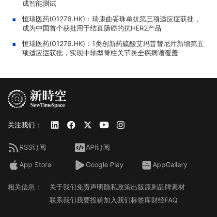
成智能测试
恒瑞医药(01276.HK)：瑞康曲妥珠单抗第三项适应症获批，
成为中国首个获批用于结直肠癌的抗HER2产品
恒瑞医药(01276.HK)：1类创新药硫酸艾玛昔替尼片新增第五
项适应症获批，实现中轴型脊柱关节炎全疾病谱覆盖
关注我们：
RSS订阅
API订阅
App Store
Google Play
AppGallery
相关信息：
关于我们
免责声明
隐私政策
出版原则
品牌素材
联系我们
我要投稿
加入我们
标签库
财经FAQ