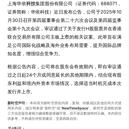
上海华依
科技
集团股份有限公司（证券代码：688071，
证券简称：华依科技）近日发布公告，公司于2025年10
月30日召开第四届董事会第二十六次会议及第四届监事
会第十九次会议，审议通过了关于发行H股股票并在香港
联合交易所有限公司主板
上市
的相关议案。此举旨在满
足公司国际化战略及海外业务布局需要，提升国际品牌
知名度，增强综合竞争力。
根据公告内容，公司将在股东会有效期内，即自审议通
过之日起24个月或同意延长的其他期限内，结合现有股
东利益和境内外资本市场情况，选择适当时机完成本次
发行并上市。
新时空
声明：
本内容为新时空原创内容，复制、转载或以其他任何方式使
用本内容，须注明来源“新时空”或“
NewTimeSpace
”。新时空及授权的第
三方信息提供者竭力确保数据准确可靠，但不保证数据绝对正确。本內容仅
供参考，不构成任何投资建议，交易风险自担。
关键词：