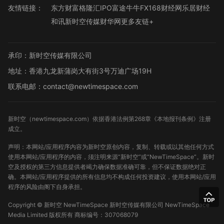
友情链接：
东方财富
格隆汇
IPO
富途牛牛
FX168财经网
乐居财经
和讯
新时空传媒
财华网
更多友链+
承印：新时空传媒有限公司
地址：香港九龙新蒲岗大有街3号万迪广场19H
联系电邮：contact@newtimespace.com
新时空（
newtimespace.com
）依据香港法例第268章《本地报刊条例》注册
成立。
声明：本网站/应用程序内容为新时空原创内容，复制、转载或以其他任何方式
使用本网站/应用程序的内容，须注明来源“新时空”或“NewTimeSpace”。新时
空及授权的第三方信息提供者竭力确保数据准确可靠，但不保证数据绝对正
确。本网站/应用程序提供的所有信息均不构成任何投资建议，使用本网站/应用
程序的风险由阁下自身承担。
Copyright ©
新时空
NewTimeSpace 新时空传媒有限公司 NewTimeSpace
Media Limited 版权所有
商标编号：307068079