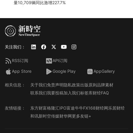
量10,709辆同比激增227.7%
关注我们：
RSS订阅
API订阅
App Store
Google Play
AppGallery
相关信息：
关于我们
免责声明
隐私政策
出版原则
品牌素材
联系我们
我要投稿
加入我们
标签库
财经FAQ
友情链接：
东方财富
格隆汇
IPO
富途牛牛
FX168财经网
乐居财经
和讯
新时空传媒
财华网
更多友链+