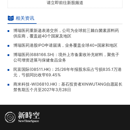
请立即前往新股频道
相关资讯
博瑞医药重新递表港交所，公司为全球前三棘白菌素原料药
供应商，覆盖超40个国家及地区
博瑞医药港股IPO申请届满，业务覆盖全球40+国家和地区
博瑞医药(688166.SH)：境外上市备案收补充材料，聚焦子
公司增资进展与保健食品业务
民富国际(08511.HK)：25/26年年报股东应占亏损835.1万港
元，亏损同比收窄69.45%
商米科技-W(06810.HK)：基石投资者XINWUTANG自愿延长
禁售期五个月至2027年3月28日