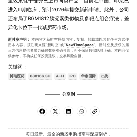
重效果优于部分已上市同类产品，目前在中国、印尼已
进入Ⅲ期临床，预计2026年提交新药申请。此外，公司
还布局了BGM1812胰淀素类似物及多靶点组合疗法，差
异化卡位下一代减肥药市场。
新时空
声明：
本内容为新时空原创内容，复制、转载或以其他任何方式使
用本内容，须注明来源“新时空”或“
NewTimeSpace
”。新时空及授权的第
三方信息提供者竭力确保数据准确可靠，但不保证数据绝对正确。本內容仅
供参考，不构成任何投资建议，交易风险自担。
关键词：
博瑞医药
688166.SH
A+H
IPO
华泰国际
出海
分享到
每日最新、最全的新股申购指南与深度剖析，