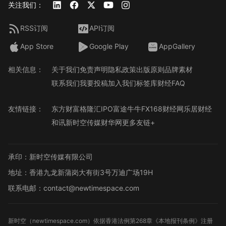
关注我们：
RSS订阅
API订阅
App Store
Google Play
AppGallery
相关信息：
关于我们
免责声明
隐私政策
出版原则
品牌素材
联系我们
我要投稿
加入我们
标签库
财经FAQ
友情链接：
东方财富
格隆汇
IPO
富途牛牛
FX168财经网
乐居财经
和讯
新时空传媒
财华网
更多友链+
承印：新时空传媒有限公司
地址：香港九龙新蒲岗大有街3号万迪广场19H
联系电邮：contact@newtimespace.com
新时空（
newtimespace.com
）依据香港法例第268章《本地报刊条例》注册