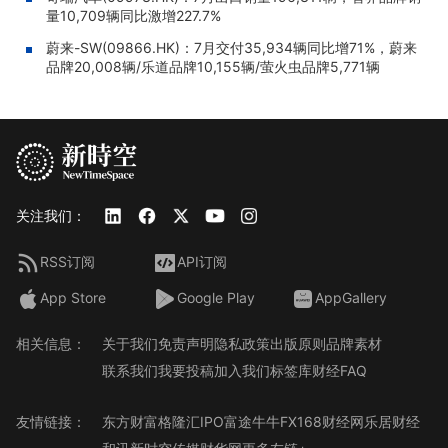
量10,709辆同比激增227.7%
蔚来-SW(09866.HK)：7月交付35,934辆同比增71%，蔚来
品牌20,008辆/乐道品牌10,155辆/萤火虫品牌5,771辆
关注我们：
RSS订阅
API订阅
App Store
Google Play
AppGallery
相关信息：
关于我们
免责声明
隐私政策
出版原则
品牌素材
联系我们
我要投稿
加入我们
标签库
财经FAQ
友情链接：
东方财富
格隆汇
IPO
富途牛牛
FX168财经网
乐居财经