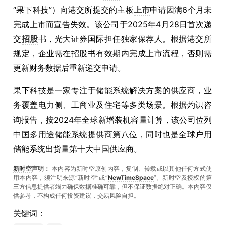
“果下科技”）向港交所提交的主板
上市
申请因满6个月未
完成上市而宣告失效。该公司于2025年4月28日首次递
交
招股
书，光大证券国际担任独家保荐人。根据港交所
规定，企业需在招股书有效期内完成上市流程，否则需
更新财务数据后重新递交申请。
果下科技是一家专注于储能系统解决方案的供应商，业
务覆盖电力侧、工商业及住宅等多类场景。根据灼识咨
询报告，按2024年全球新增装机容量计算，该公司位列
中国多用途储能系统提供商第八位，同时也是全球户用
储能系统出货量第十大中国供应商。
新时空
声明：
本内容为新时空原创内容，复制、转载或以其他任何方式使
用本内容，须注明来源“新时空”或“
NewTimeSpace
”。新时空及授权的第
三方信息提供者竭力确保数据准确可靠，但不保证数据绝对正确。本內容仅
供参考，不构成任何投资建议，交易风险自担。
关键词：