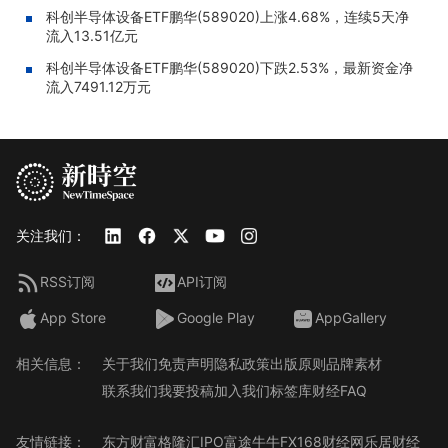
科创半导体设备ETF鹏华(589020)上涨4.68%，连续5天净
流入13.51亿元
科创半导体设备ETF鹏华(589020)下跌2.53%，最新资金净
流入7491.12万元
关注我们：
RSS订阅
API订阅
App Store
Google Play
AppGallery
相关信息：
关于我们
免责声明
隐私政策
出版原则
品牌素材
联系我们
我要投稿
加入我们
标签库
财经FAQ
友情链接：
东方财富
格隆汇
IPO
富途牛牛
FX168财经网
乐居财经