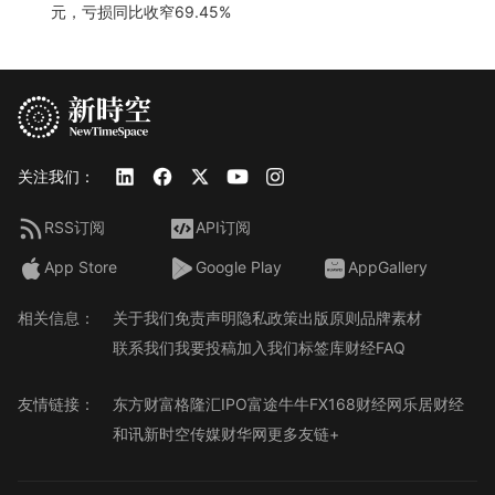
元，亏损同比收窄69.45%
关注我们：
RSS订阅
API订阅
App Store
Google Play
AppGallery
相关信息：
关于我们
免责声明
隐私政策
出版原则
品牌素材
联系我们
我要投稿
加入我们
标签库
财经FAQ
友情链接：
东方财富
格隆汇
IPO
富途牛牛
FX168财经网
乐居财经
和讯
新时空传媒
财华网
更多友链+