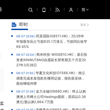
题
简
即时
更多
民富国际(08511.HK)：25/26年
08-07 22:06 |
年报股东应占亏损835.1万港元，亏损同比收窄
69.45%
商米科技-W(06810.HK)：基石投
08-07 22:04 |
资者XINWUTANG自愿延长禁售期五个月至20
27年3月28日
华夏文化科技(01566.HK)：独立
08-07 21:55 |
调查完成未发现欺诈挪用证据，报告获采纳，
股份继续停牌
金力永磁(06680.HK)：终止认购
08-07 21:39 |
澳洲上市稀土公司Hastings股权，原拟以0.36
澳元/股认购1,964.7万股
监
赤峰黄金(06693.HK)：暂停运营
08-07 21:26 |