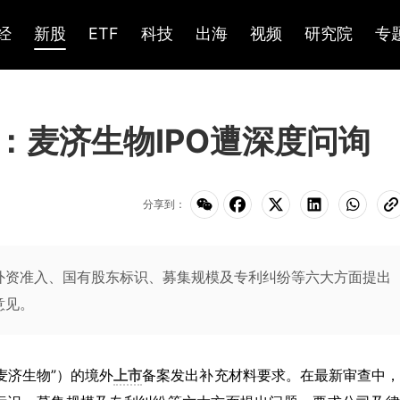
经
新股
ETF
科技
出海
视频
研究院
专
：麦济生物IPO遭深度问询
分享到：
外资准入、国有股东标识、募集规模及专利纠纷等六大方面提出
意见。
麦济生物”）的境外
上市
备案发出补充材料要求。在最新审查中，