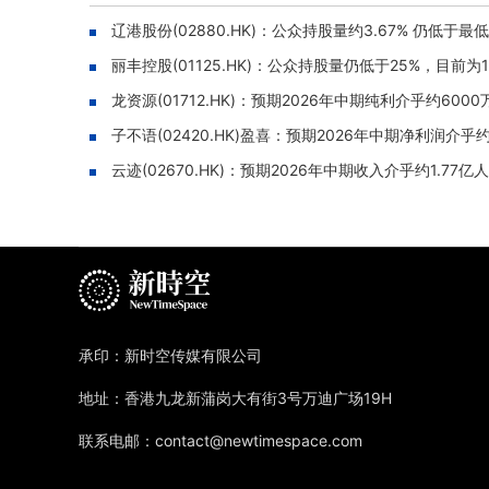
辽港股份(02880.HK)：公众持股量约3.67% 仍低
丽丰控股(01125.HK)：公众持股量仍低于25%，目前为14
龙资源(01712.HK)：预期2026年中期纯利介乎约60
子不语(02420.HK)盈喜：预期2026年中期净利润介乎
云迹(02670.HK)：预期2026年中期收入介乎约1.77
承印：新时空传媒有限公司
地址：香港九龙新蒲岗大有街3号万迪广场19H
联系电邮：contact@newtimespace.com