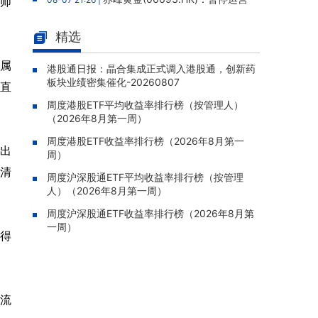
师
老挝勐康稀土项目，2025年该项目归母净亏损
人民币5,406万元
精选
灵宝黄金(03330.HK)：新疆哈巴
08-07 20:07 |
属
河勘查取得重大进展，保有金金属量由13.20吨
港股通日报：晶合集成正式调入港股通，创新药
板块业绩密集催化-20260807
跃升至53.94吨
直
周度港股ETF平均收益率排行榜（按管理人）
迅策(03317.HK)：与天合算力订
08-07 20:04 |
（2026年8月第一周）
立战略合作备忘，共探能源垂类大模型与Toke
n工厂商业化
周度港股ETF收益率排行榜（2026年8月第一
出
周）
哥瑞利软件通过港交所聆讯，在
08-07 20:02 |
清
中国泛半导体IMSS市场排名第三
周度沪深股通ETF平均收益率排行榜（按管理
人）（2026年8月第一周）
浙能迈领绿航二次递表港交所，为
08-07 19:47 |
全球领先的绿色航运设备和系统提供商
周度沪深股通ETF收益率排行榜（2026年8月第
一周）
取得
骏杰集团控股(08188.HK)：附属
08-07 19:09 |
公司获授7份基建工程建造合约，合约总额约1.
95亿港元
全流