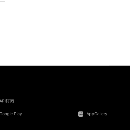
API订阅
Google Play
AppGallery