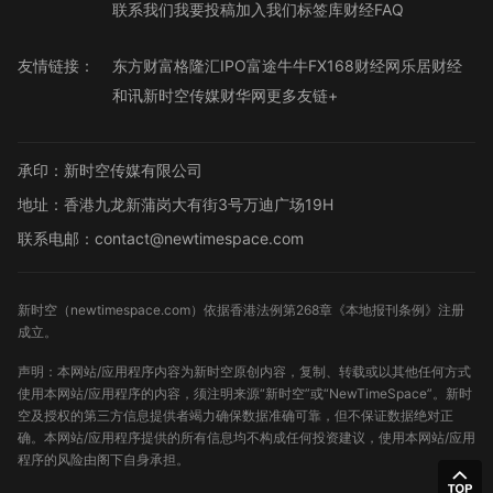
联系我们
我要投稿
加入我们
标签库
财经FAQ
友情链接：
东方财富
格隆汇
IPO
富途牛牛
FX168财经网
乐居财经
和讯
新时空传媒
财华网
更多友链+
承印：新时空传媒有限公司
地址：香港九龙新蒲岗大有街3号万迪广场19H
联系电邮：contact@newtimespace.com
新时空（
newtimespace.com
）依据香港法例第268章《本地报刊条例》注册
成立。
声明：本网站/应用程序内容为新时空原创内容，复制、转载或以其他任何方式
使用本网站/应用程序的内容，须注明来源“新时空”或“NewTimeSpace”。新时
空及授权的第三方信息提供者竭力确保数据准确可靠，但不保证数据绝对正
确。本网站/应用程序提供的所有信息均不构成任何投资建议，使用本网站/应用
程序的风险由阁下自身承担。