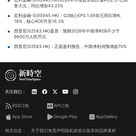
拿大元，同比增加43.23%
宏利金融-S(00945.HK)：Q2核心EPS 1.09加元同比增长
16%，核心ROE升至16.3%
西普尼(02583.HK)盈喜：预期2026年中期净利润不少于
9600万人民币元
西普尼(02583.HK)：正面盈利预告，中期净利润预增超70%
关注我们：
RSS订阅
API订阅
App Store
Google Play
AppGallery
相关信息：
关于我们
免责声明
隐私政策
出版原则
品牌素材