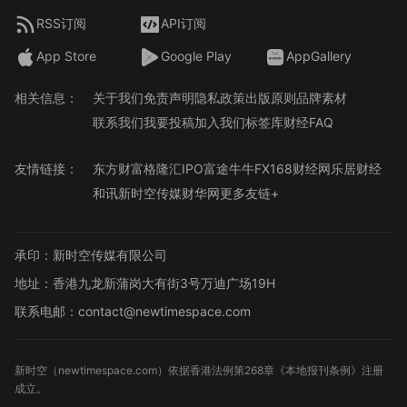
RSS订阅
API订阅
App Store
Google Play
AppGallery
相关信息：
关于我们
免责声明
隐私政策
出版原则
品牌素材
联系我们
我要投稿
加入我们
标签库
财经FAQ
友情链接：
东方财富
格隆汇
IPO
富途牛牛
FX168财经网
乐居财经
和讯
新时空传媒
财华网
更多友链+
承印：新时空传媒有限公司
地址：香港九龙新蒲岗大有街3号万迪广场19H
联系电邮：contact@newtimespace.com
新时空（
newtimespace.com
）依据香港法例第268章《本地报刊条例》注册
成立。