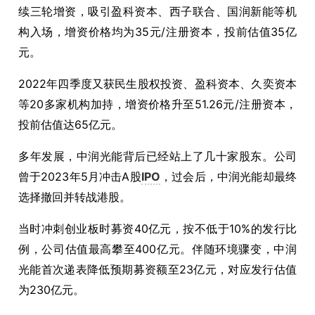
续三轮增资，吸引盈科资本、西子联合、国润新能等机
构入场，增资价格均为
35
元
/
注册资本，投前估值
35
亿
元。
2022
年四季度又获民生股权投资、盈科资本、久奕资本
等
20
多家机构加持，增资价格升至
51.26
元
/
注册资本，
投前估值达
65
亿元。
多年发展，中润光能
背后已经
站上了
几十家
股东
。
公司
曾于
2023
年
5
月冲击
A
股
IPO
，过会后，中润光能却最终
选择撤回并转战港股。
当时冲刺创业板时募资
40
亿元，按不低于
10%
的发行比
例，公司估值最高攀至
400
亿元
。
伴随环境骤变，中润
光能
首次递表
降低预期募资额至
23
亿元，对应发行估值
为
230
亿元。