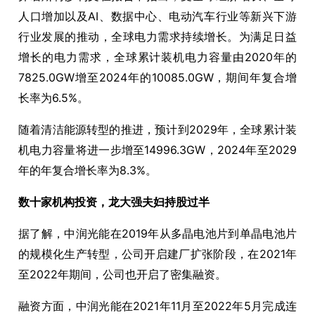
人口增加以及
AI
、数据中心、电动汽车行业等新兴下游
行业发展的推动，全球电力需求持续增长。为满足日益
增长的电力需求，全球累计装机电力容量由
2020
年的
7825.0GW
增至
2024
年的
10085.0GW
，期间年复合增
长率为
6.5%
。
随着清洁能源转型的推进，预计到
2029
年，全球累计装
机电力容量将进一步增至
14996.3GW
，
2024
年至
2029
年的年复合增长率为
8.3%
。
数十家机构投资，
龙大强
夫妇持股过半
据了解，
中润光能在
2019
年从多晶电池片到单晶电池片
的规模化生产转型，公司开启建厂扩张阶段，
在2021
年
至
2022
年
期间，公司也
开启
了
密集融资。
融资方面，中润光能在
2021
年
11
月至
2022
年
5
月完成连