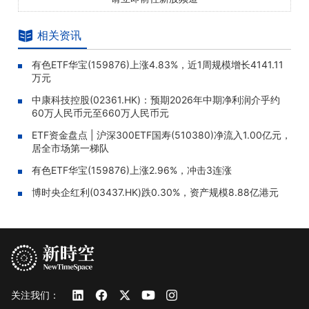
相关资讯
有色ETF华宝(159876)上涨4.83%，近1周规模增长4141.11
万元
中康科技控股(02361.HK)：预期2026年中期净利润介乎约
60万人民币元至660万人民币元
ETF资金盘点 | 沪深300ETF国寿(510380)净流入1.00亿元，
居全市场第一梯队
有色ETF华宝(159876)上涨2.96%，冲击3连涨
博时央企红利(03437.HK)跌0.30%，资产规模8.88亿港元
关注我们：