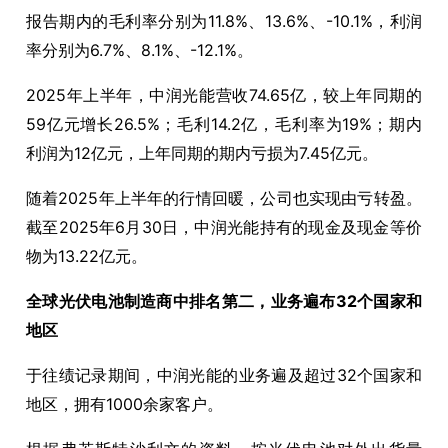
报告期内的
毛利率分别为
11.8%
、
13.6%
、
-10.1%
，
利润
率分别为
6.7%
、
8.1%
、
-12.1%
。
2025
年上半年，
中润光能营收
74.65
亿，较上年同期的
59
亿元增长
26.5%
；毛利
14.2
亿，毛利率为
19%
；期内
利润为
12
亿元，上年同期的期内亏损为
7.45
亿元。
随着
2025
年上半年的行情回暖，公司也实现由亏转盈。
截至
2025
年
6
月
30
日，中润光能持有的现金及现金等价
物为
13.22
亿元。
全球光伏电池制造商中排名第二
，业务遍布
32
个国家和
地区
于往绩记录期间，中润光能的业务遍及超过
32
个国家和
地区，拥有
1000
余家客户。