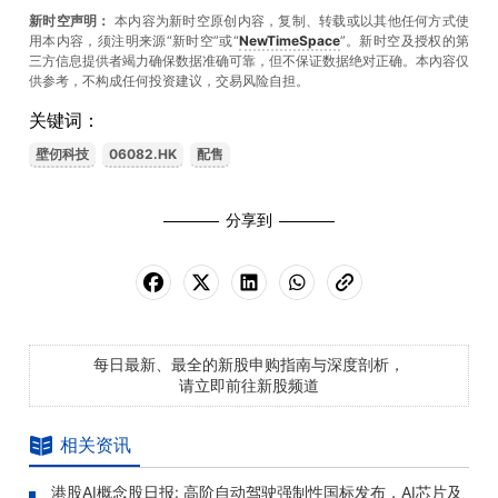
新时空声明：
本内容为新时空原创内容，复制、转载或以其他任何方式使
用本内容，须注明来源“新时空”或“
NewTimeSpace
”。新时空及授权的第
三方信息提供者竭力确保数据准确可靠，但不保证数据绝对正确。本內容仅
供参考，不构成任何投资建议，交易风险自担。
关键词：
壁仞科技
06082.HK
配售
分享到
每日最新、最全的新股申购指南与深度剖析，
请立即前往新股频道
相关资讯
港股AI概念股日报: 高阶自动驾驶强制性国标发布，AI芯片及