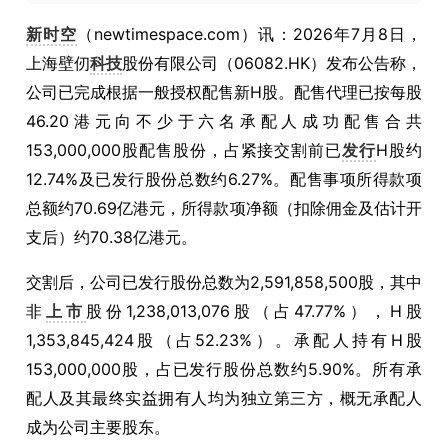
新时空
（newtimespace.com）讯：2026年7月8日，
上海壁仞
科技
股份有限公司（06082.HK）发布公告称，
公司已完成根据一般授权配售新H股。配售代理已按每股
46.20港元向不少于六名承配人成功配售合共
153,000,000股配售股份，占紧接交割前已
发行
H股约
12.74%及已发行股份总数约6.27%。配售事项所得款项
总额约70.69亿港元，所得款项净额（扣除佣金及估计开
支后）约70.38亿港元。
交割后，公司已发行股份总数为2,591,858,500股，其中
非
上市
股份1,238,013,076股（占47.77%），H股
1,353,845,424股（占52.23%）。承配人持有H股
153,000,000股，占已发行股份总数约5.90%。所有承
配人及其最终实益拥有人均为独立第三方，概无承配人
成为公司主要股东。