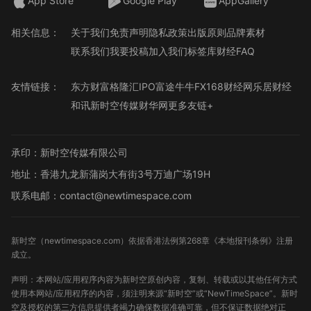
App Store
Google Play
AppGallery
相关信息：
关于我们
免责声明
隐私政策
出版原则
品牌素材
联系我们
我要投稿
加入我们
标签库
财经FAQ
友情链接：
东方财富
格隆汇
IPO
富途牛牛
FX168财经网
乐居财经
和讯
新时空传媒
财华网
更多友链+
承印：新时空传媒有限公司
地址：香港九龙新蒲岗大有街3号万迪广场19H
联系电邮：contact@newtimespace.com
新时空（
newtimespace.com
）依据香港法例第268章《本地报刊条例》注册
成立。
声明：本网站/应用程序内容为新时空原创内容，复制、转载或以其他任何方式
使用本网站/应用程序的内容，须注明来源“新时空”或“NewTimeSpace”。新时
空及授权的第三方信息提供者竭力确保数据准确可靠，但不保证数据绝对正