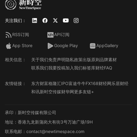
关注我们：
RSS订阅
API订阅
App Store
Google Play
AppGallery
相关信息：
关于我们
免责声明
隐私政策
出版原则
品牌素材
联系我们
我要投稿
加入我们
标签库
财经FAQ
友情链接：
东方财富
格隆汇
IPO
富途牛牛
FX168财经网
乐居财经
和讯
新时空传媒
财华网
更多友链+
承印：新时空传媒有限公司
地址：香港九龙新蒲岗大有街3号万迪广场19H
联系电邮：contact@newtimespace.com