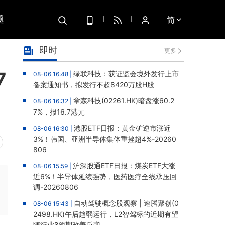
题
简
即时
更多
7
绿联科技：获证监会境外发行上市
08-06 16:48 |
备案通知书，拟发行不超8420万股H股
拿森科技(02261.HK)暗盘涨60.2
08-06 16:32 |
7%，报16.7港元
港股ETF日报：黄金矿逆市涨近
08-06 16:30 |
3%！韩国、亚洲半导体集体重挫超4%-20260
806
沪深股通ETF日报：煤炭ETF大涨
08-06 15:59 |
近6%！半导体延续强势，医药医疗全线承压回
调-20260806
自动驾驶概念股观察 | 速腾聚创(0
08-06 15:43 |
2498.HK)午后趋弱运行，L2智驾标的近期有望
随行业β预期改善反弹