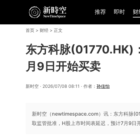
推荐
即时
财
首页
>
财经
> 正文
东方科脉(01770.H
月9日开始买卖
新时空 · 2026/07/08 08:11 · 作者：
孙佳怡
新时空（newtimespace.com）讯：东方科脉
取监管批准，H股上市时间表延迟，预计7月9日