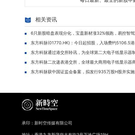
每日最新、最全的新股申
相关资讯
6只新股暗盘表现分化，宝盖新材涨32%领跑，易控智驾跌
东方科脉(01770.HK)：今日起招股，入场费约5106.5
东方科脉通过港交所聆讯，为全球第二大电子纸显示器
东方科脉二次递表港交所，全球最大商用电子纸显示器
东方科脉获中国证监会备案，拟发行935万股H股并实施“
承印：新时空传媒有限公司
地址：香港九龙新蒲岗大有街3号万迪广场19H