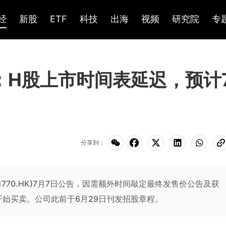
经
新股
ETF
科技
出海
视频
研究院
专
K)：H股上市时间表延迟，预计
分享到：
(01770.HK)7月7日公告，因需额外时间敲定最终发售价公告及获
开始买卖。公司此前于6月29日刊发招股章程。