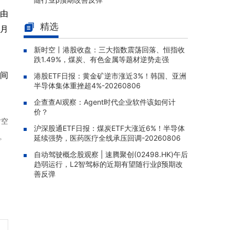
，由
港通控股(00032.HK)盈警：预期
08-06 15:30 |
精选
2026年中期公司权益持有人应占集团之预期溢
7月
利约为3.4亿港元
新时空丨港股收盘：三大指数震荡回落、恒指收
辉立香港新股(02835.HK)涨1.7
08-06 15:04 |
跌1.49%，煤炭、有色金属等题材逆势走强
4%，折价2.69%
时间
港股ETF日报：黄金矿逆市涨近3%！韩国、亚洲
南方两倍做空纳指(07568.HK)涨
08-06 15:00 |
半导体集体重挫超4%-20260806
2.55%，成交额1117.97万港元
企查查AI观察：Agent时代企业软件该如何计
盈富基金(02800.HK)盘中跌1.8
08-06 14:56 |
价？
时空
2%，资产规模1418.45亿港元
沪深股通ETF日报：煤炭ETF大涨近6%！半导体
。
延续强势，医药医疗全线承压回调-20260806
易方达亚洲半导体ETF(03486.H
08-06 14:55 |
K)跌3.59%，报19.320港元
自动驾驶概念股观察 | 速腾聚创(02498.HK)午后
趋弱运行，L2智驾标的近期有望随行业β预期改
善反弹