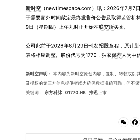
新时空
（newtimespace.com）讯：2026
于需要额外时间敲定最终
发售
价公告及取得监管机
9日（星期四）上午九时正开始在
联交所
买卖。
公司此前于2026年6月29日刊发
招股
章程，原计划
表将相应调整。股份代号为1770，独家
保荐
人为中
新时空声明：
本内容为新时空原创内容，复制、转载或以其
及授权的第三方信息提供者竭力确保数据准确可靠，但不保
关键词：
东方科脉
01770.HK
推迟上市