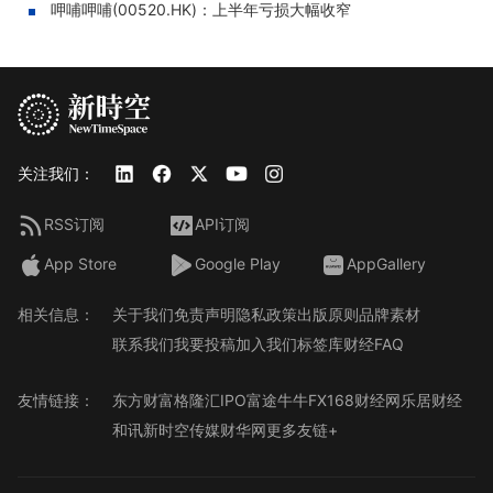
呷哺呷哺(00520.HK)：上半年亏损大幅收窄
关注我们：
RSS订阅
API订阅
App Store
Google Play
AppGallery
相关信息：
关于我们
免责声明
隐私政策
出版原则
品牌素材
联系我们
我要投稿
加入我们
标签库
财经FAQ
友情链接：
东方财富
格隆汇
IPO
富途牛牛
FX168财经网
乐居财经
和讯
新时空传媒
财华网
更多友链+