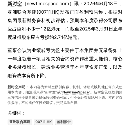
新时空
（newtimespace.com）讯：2026年6月18日，
亚洲联合基建(00711.HK)发布正面盈利预告称，根据对
集团最新财务资料初步评估，预期本年度录得公司股东
应占溢利不少于1.2亿港元，而截至2025年3月31日止年
度录得股东应占亏损约2.74亿港元。
董事会认为业绩转亏为盈主要由于本集团并无录得如上
一年度就若干项目相关的合约资产作出重大撇销、核心
业务录得增长、建筑业务营运于本年度恢复正常，以及
融资成本有所下降。
新时空声明：
本内容为新时空原创内容，复制、转载或以其他任何方式使
用本内容，须注明来源“新时空”或“
NewTimeSpace
”。新时空及授权的第
三方信息提供者竭力确保数据准确可靠，但不保证数据绝对正确。本內容仅
供参考，不构成任何投资建议，交易风险自担。
关键词：
亚洲联合基建
00711.HK
盈利预告