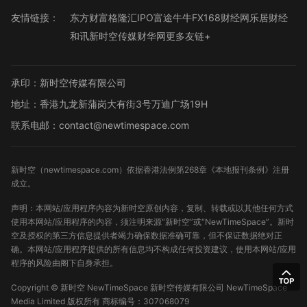
友情链接：
东方财富
格隆汇
IPO
富途牛牛
FX168财经网
乐居财经
和讯
新时空传媒
财华网
更多友链+
承印：新时空传媒有限公司
地址：香港九龙新蒲岗大有街3号万迪广场19H
联系电邮：contact@newtimespace.com
新时空（
newtimespace.com
）依据香港法例第268章《本地报刊条例》注册
成立。
声明：本网站/应用程序内容为新时空原创内容，复制、转载或以其他任何方式
使用本网站/应用程序的内容，须注明来源“新时空”或“NewTimeSpace”。新时
空及授权的第三方信息提供者竭力确保数据准确可靠，但不保证数据绝对正
确。本网站/应用程序提供的所有信息均不构成任何投资建议，使用本网站/应用
程序的风险由阁下自身承担。
Copyright ©
新时空
NewTimeSpace 新时空传媒有限公司 NewTimeSpace
Media Limited 版权所有
商标编号：307068079