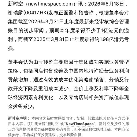
新时空
（newtimespace.com）讯：2026年6月18日，
谢瑞麟(00417.HK)发布正面盈利预告称，根据董事会对
集团截至2026年3月31日止年度最新未经审核综合管理
账目的初步审阅，预期本年度录得不少于1亿港元的溢
利，而截至2025年3月31日止年度录得约1.98亿港元亏
损。
董事会认为由亏转盈主要归因于集团成功实施业务转型
策略，包括同店销售改善及中国内地特许经营业务利润
贡献增加，通过有效的成本优化策略使销售、分销及行
政开支下降及重组成本减少，金价上涨及利率下降等全
球经济因素有利变化，以及零售店铺相关资产减值非现
金拨备减少。
新时空声明：
本内容为新时空原创内容，复制、转载或以其他任何方式使
用本内容，须注明来源“新时空”或“
NewTimeSpace
”。新时空及授权的第
三方信息提供者竭力确保数据准确可靠，但不保证数据绝对正确。本內容仅
供参考，不构成任何投资建议，交易风险自担。