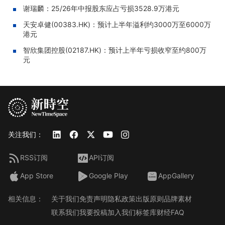
谢瑞麟：25/26年中报股东应占亏损3528.9万港元
天安卓健(00383.HK)：预计上半年溢利约3000万至6000万
港元
智欣集团控股(02187.HK)：预计上半年亏损收窄至约800万
元
关注我们：
RSS订阅
API订阅
App Store
Google Play
AppGallery
相关信息：
关于我们
免责声明
隐私政策
出版原则
品牌素材
联系我们
我要投稿
加入我们
标签库
财经FAQ