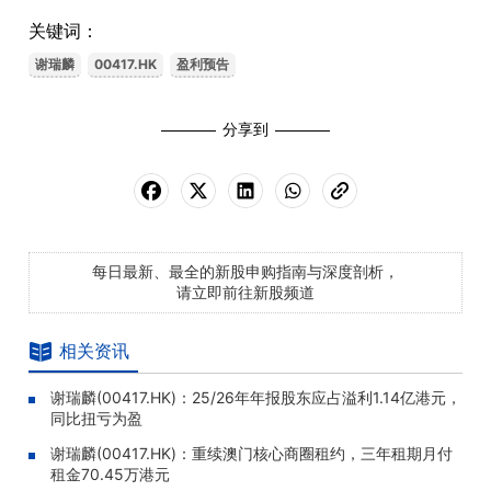
关键词：
谢瑞麟
00417.HK
盈利预告
分享到
每日最新、最全的新股申购指南与深度剖析，
请立即前往新股频道
相关资讯
谢瑞麟(00417.HK)：25/26年年报股东应占溢利1.14亿港元，
同比扭亏为盈
谢瑞麟(00417.HK)：重续澳门核心商圈租约，三年租期月付
租金70.45万港元