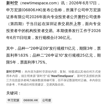
新时空
（newtimespace.com）讯：2026年6月17日，
申万宏源(06806.HK)发布公告称，所属子公司申万宏源
证券有限公司2026年面向专业投资者公开
发行
公司债券
（第四期）于当日起在深圳证券交易所
上市
，面向专业
投资者中的机构投资者交易。本期债券发行工作于2026
年6月11日结束，发行规模合计36亿元。
其中，品种一“26申证09”发行规模11亿元，期限3年，票
面利率1.63%；品种二“26申证10”发行规模25亿元，期
限5年，票面利率1.75%。
新时空声明：
本内容为新时空原创内容，复制、转载或以其他任何方式使
用本内容，须注明来源“新时空”或“
NewTimeSpace
”。新时空及授权的第
三方信息提供者竭力确保数据准确可靠，但不保证数据绝对正确。本內容仅
供参考，不构成任何投资建议，交易风险自担。
关键词：
申万宏源
06806.HK
公司债