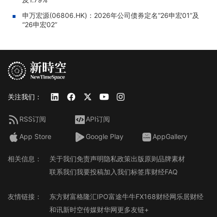
申万宏源(06806.HK)：2026年公司债券定名“26申宏01”及
“26申宏02”
关注我们：
RSS订阅
API订阅
App Store
Google Play
AppGallery
相关信息：
关于我们
免责声明
隐私政策
出版原则
品牌素材
联系我们
我要投稿
加入我们
标签库
财经FAQ
友情链接：
东方财富
格隆汇
IPO
富途牛牛
FX168财经网
乐居财经
和讯
新时空传媒
财华网
更多友链+