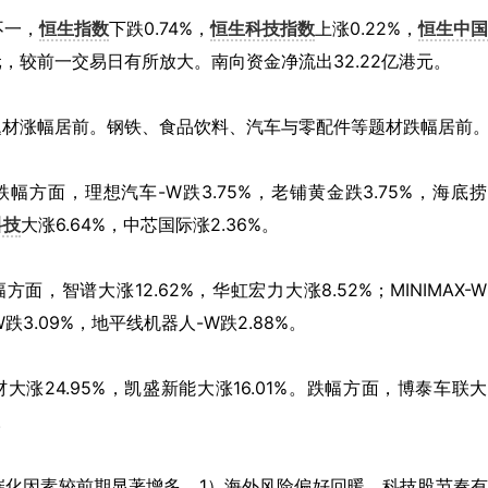
不一，
恒生指数
下跌0.74%，
恒生科技指数
上涨0.22%，
恒生中国
亿港元，较前一交易日有所放大。南向资金净流出32.22亿港元。
题材涨幅居前。钢铁、食品饮料、汽车与零配件等题材跌幅居前
幅方面，理想汽车-W跌3.75%，老铺黄金跌3.75%，海底
科技
大涨6.64%，中芯国际涨2.36%。
，智谱大涨12.62%，华虹宏力大涨8.52%；MINIMAX-
跌3.09%，地平线机器人-W跌2.88%。
大涨24.95%，凯盛新能大涨16.01%。跌幅方面，博泰车联
。
催化因素较前期显著增多。1）海外风险偏好回暖，科技股节奏