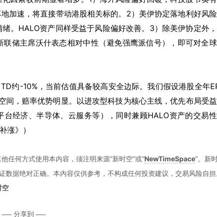
I落地加速，将直接带动港股相关标的。2）美伊协定落地利好风
绪。HALO资产同样受益于风险偏好改善。3）除美伊协定外
新联储主席沃什表态相对中性（避免强鹰派信号），即可对全球
D约-10%，当前估值具备较高安全边际。我们假设港股全年E
复空间，赔率优势明显。以进攻型科技为核心主线，优先布局受
括平台经济、半导体、云服务等），同时兼顾HALO资产的交易
望补涨》）
他任何方式使用本内容，须注明来源“新时空”或“
NewTimeSpace
”。新
证数据绝对正确。本內容仅供参考，不构成任何投资建议，交易风险自担
时空
分享到