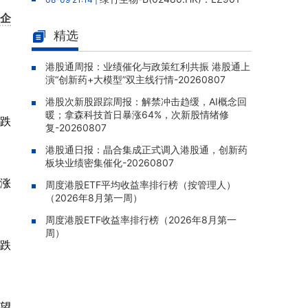
带状疱疹疫苗III期临床结果发表于Nature子
企
刊，总体保护效力91.6%
精选
港股通周报：业绩催化与政策红
08-09 20:06 |
利共振 港股通上演“创新药+大模型”双主线行
港股通周报：业绩催化与政策红利共振 港股通上
。
演“创新药+大模型”双主线行情-20260807
情-20260807
港股次新股跟踪周报：解禁冲击趋缓，AI概念回
港股次新股跟踪周报：解禁冲击趋
08-09 19:28 |
暖；拿森科技首日暴涨64%，次新股情绪修
缓，AI概念回暖；拿森科技首日暴涨64%，次
捞跌
复-20260807
新股情绪修复-20260807
港股通日报：晶合集成正式调入港股通，创新药
民富国际(08511.HK)：25/26年
08-07 22:06 |
板块业绩密集催化-20260807
年报股东应占亏损835.1万港元，亏损同比收窄
W涨
69.45%
周度港股ETF平均收益率排行榜（按管理人）
（2026年8月第一周）
商米科技-W(06810.HK)：基石投
08-07 22:04 |
周度港股ETF收益率排行榜（2026年8月第一
资者XINWUTANG自愿延长禁售期五个月至20
周）
27年3月28日
大跌
华夏文化科技(01566.HK)：独立
08-07 21:55 |
调查完成未发现欺诈挪用证据，报告获采纳，
股份继续停牌
有望