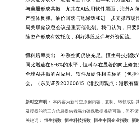
与
美股
形成共振，尤其在AI应用软件层面，海外A
产整体反弹。油价回落与地缘缓和进一步支撑市场情
周美联储议息会议是重要催化剂。我们认为，只要
险资产形成有效托底，利好港股反弹与外资回流。
恒科赔率突出，补涨空间仍较充足。恒生科技指数YT
同比增速在5-6%的水平，恒科存在显著的向上修
全球AI共振的AI应用、软件及硬件相关标的（包
会。（东吴证券20260615《港股周观点：港股有
新时空声明：
本内容为新时空原创内容，复制、转载或以其
及授权的第三方信息提供者竭力确保数据准确可靠，但不保
关键词：
恒生指数
恒生科技指数
恒生中国企业指数
新