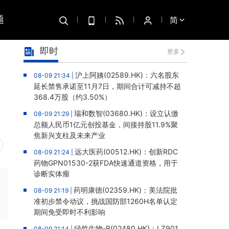
题
简
即时
更多
沪上阿姨(02589.HK)：六名股东
08-09 21:34 |
延长禁售承诺至11月7日，期间合计可减持不超
368.4万股（约3.50%）
瑞和数智(03680.HK)：设立认缴
08-09 21:29 |
总额人民币1亿元创投基金，间接持股11.9%聚
焦新兴支柱及未来产业
远大医药(00512.HK)：创新RDC
08-09 21:24 |
药物GPN01530-2获FDA快速通道资格，用于
诊断实体瘤
药明康德(02359.HK)：美法院批
08-09 21:19 |
准初步禁令动议，挑战国防部1260H名单认定
期间免受即时不利影响
绿竹生物-B(02480.HK)：LZ901
08-09 21:14 |