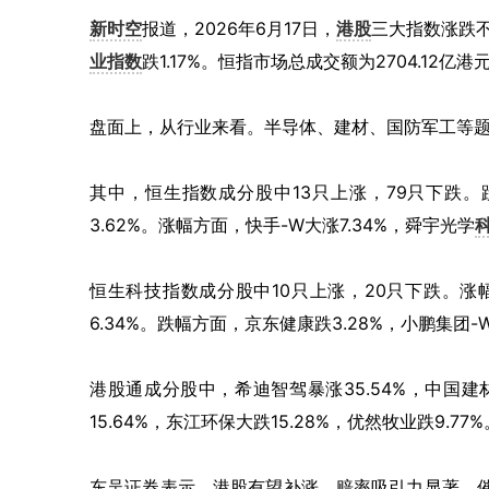
新时空
报道，2026年6月17日，
港股
三大指数涨跌
业指数
跌1.17%。恒指市场总成交额为2704.12
盘面上，从行业来看。半导体、建材、国防军工等
其中，恒生指数成分股中13只上涨，79只下跌。跌
3.62%。涨幅方面，快手-W大涨7.34%，舜宇光学
恒生科技指数成分股中10只上涨，20只下跌。涨幅方面
6.34%。跌幅方面，京东健康跌3.28%，小鹏集团-W
港股通成分股中，希迪智驾暴涨35.54%，中国建材
15.64%，东江环保大跌15.28%，优然牧业跌9.77%
东吴证券表示，港股有望补涨，赔率吸引力显著。