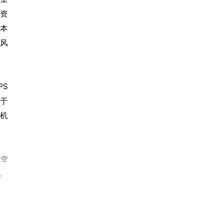
险资
，本
风
PS
益于
性机
时空
。