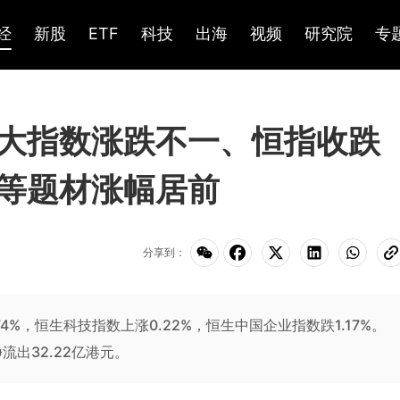
经
新股
ETF
科技
出海
视频
研究院
专
大指数涨跌不一、恒指收跌
材等题材涨幅居前
分享到：
74%，恒生科技指数上涨0.22%，恒生中国企业指数跌1.17%。
流出32.22亿港元。