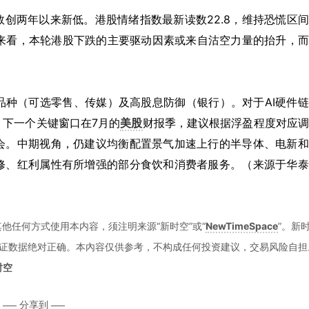
创两年以来新低。港股情绪指数最新读数22.8，维持恐慌区
因来看，本轮港股下跌的主要驱动因素或来自沽空力量的抬升，
品种（可选零售、传媒）及高股息防御（银行）。对于AI硬件
下一个关键窗口在7月的
美股
财报季，建议根据浮盈程度对应调
会。中期视角，仍建议均衡配置景气加速上行的半导体、电新和
修、红利属性有所增强的部分食饮和消费者服务。（来源于华泰
）
他任何方式使用本内容，须注明来源“新时空”或“
NewTimeSpace
”。新
证数据绝对正确。本內容仅供参考，不构成任何投资建议，交易风险自担
时空
分享到