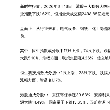
新时空
报道，2026年6月16日，
港股
三大指数大幅
业指数
下跌1.62%。恒指全天成交额2498.85亿
盘面上，从行业来看。电气设备、钢铁、化工等题
前。
其中，恒生指数成分股中17只上涨，74只下跌。跌幅
大跌5.10%。涨幅方面，联想集团涨4.26%，信义玻璃
恒生
科技
指数成分股中2只上涨，28只下跌。跌幅方面
涨幅方面，智谱涨1.17%。
港股通成分股中，东江环保暴涨39.63%，安德利果汁
源大跌14.49%，国富量子下跌13.65%，五矿资源下跌