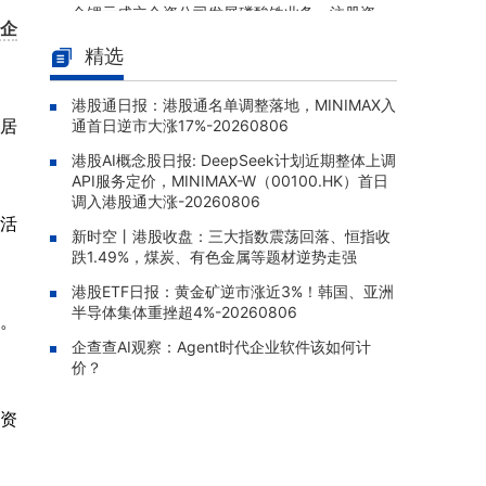
金锂元成立合资公司发展磷酸铁业务，注册资
国企
本9320万元
精选
江西银行(01916.HK)：拟特别授
08-07 09:04 |
权非公开发行不超过7.15亿股内资股及2.15亿股
港股通日报：港股通名单调整落地，MINIMAX入
H股，募资净额全部补充核心一级资本
居
通首日逆市大涨17%-20260806
敏实集团(00425.HK)：美国阿拉
08-07 09:01 |
港股AI概念股日报: DeepSeek计划近期整体上调
巴马州新厂举行奠基仪式，拟分期投资约4.3亿
API服务定价，MINIMAX-W（00100.HK）首日
美元
调入港股通大涨-20260806
生活
科济药业-B(02171.HK)：通用型C
08-07 08:58 |
新时空丨港股收盘：三大指数震荡回落、恒指收
AR-T产品CT1190B获国家药监局IND批准，用
跌1.49%，煤炭、有色金属等题材逆势走强
于治疗复发/难治性大B细胞淋巴瘤
港股ETF日报：黄金矿逆市涨近3%！韩国、亚洲
半导体集体重挫超4%-20260806
宜明昂科-B(01541.HK)：子公司
08-07 08:05 |
%。
宜明凯尔获生科起航等投资者增资5000万元，
企查查AI观察：Agent时代企业软件该如何计
完成后公司持股约68.34%
价？
际资