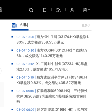
题
简
即时
更多
南方恒生生科(03174.HK)早盘涨1.
08-07 10:26 |
80%，成交额达358.55万港元
南方KOSPI(03121.HK)早盘跌1.9
08-07 10:20 |
6%，成交额达1140.25万港元
XL二博时中创业(07234.HK)早盘
08-07 10:12 |
涨2.16%，成交额达165.71万港元
易方达亚洲半导体ETF(03486.H
08-07 10:10 |
K)早盘跌0.83%，成交额达435.82万港元
亿腾嘉和(06998.HK)：三特异性
08-07 09:10 |
抗体GB268治疗乳腺癌Ib/II期临床完成首例给
药
彩客新能源(01986.HK)：拟与紫
08-07 09:07 |