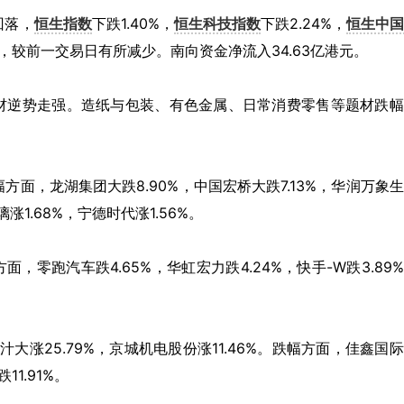
回落，
恒生指数
下跌1.40%，
恒生科技指数
下跌2.24%，
恒生中
港元，较前一交易日有所减少。南向资金净流入34.63亿港元。
材逆势走强。造纸与包装、有色金属、日常消费零售等题材跌幅
方面，龙湖集团大跌8.90%，中国宏桥大跌7.13%，华润万象
涨1.68%，宁德时代涨1.56%。
，零跑汽车跌4.65%，华虹宏力跌4.24%，快手-W跌3.89
大涨25.79%，京城机电股份涨11.46%。跌幅方面，佳鑫国
11.91%。