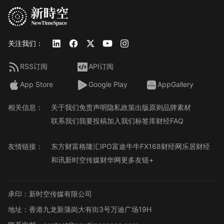
关注我们：
RSS订阅
API订阅
App Store
Google Play
AppGallery
相关信息：
关于我们
免责声明
隐私政策
出版原则
品牌素材
联系我们
我要投稿
加入我们
标签库
财经FAQ
友情链接：
东方财富
格隆汇
IPO
富途牛牛
FX168财经网
乐居财经
和讯
新时空传媒
财华网
更多友链+
承印：新时空传媒有限公司
地址：香港九龙新蒲岗大有街3号万迪广场19H