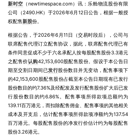
新时空
（newtimespace.com）讯：乐舱物流股份有限
公司（2490.HK）于2026年6月12日公告，根据一般授
权配售
新股
份。
根据公告，于2026年6月11日（交易时段后），公司与
联席配售代理订立配售协议，据此，联席配售代理已有
条件同意促成不少于六名承配人按每股配售股份3.3港元
之配售价
认购
42,153,600股配售股份。假设于本公告日
期至交割日期间已
发行
股份数目并无变动，配售事项下
的42,153,600股配售股份占截至本公告日期现有已发行
股份数目的约7.36%及经配发及发行配售股份扩大后已发
行股份数目的约6.86%。配售事项所得款项总额约为
139.11百万港元，而扣除配售佣金、配售事项的其他相关
成本及开支后，估计配售事项所得款项净额约为137.54
百万港元。每股配售股份的净发行价估计约为每股配售
股份3.26港元。