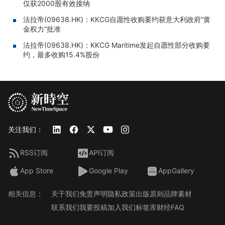
仅获2000股有效接纳
法拉帝(09638.HK)：KKCG自愿性收购要约获意大利政府“黄
金权力”批准
法拉帝(09638.HK)：KKCG Maritime发起自愿性部分收购要
约，最多收购15.4%股份
关注我们：
RSS订阅
API订阅
App Store
Google Play
AppGallery
相关信息：
关于我们
免责声明
隐私政策
出版原则
品牌素材
联系我们
我要投稿
加入我们
标签库
财经FAQ