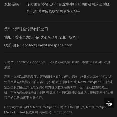
友情链接：
东方财富
格隆汇
IPO
富途牛牛
FX168财经网
乐居财经
和讯
新时空传媒
财华网
更多友链+
承印：新时空传媒有限公司
地址：香港九龙新蒲岗大有街3号万迪广场19H
联系电邮：contact@newtimespace.com
新时空（
newtimespace.com
）依据香港法例第268章《本地报刊条例》注册
成立。
声明：本网站/应用程序内容为新时空原创内容，复制、转载或以其他任何方式
使用本网站/应用程序的内容，须注明来源“新时空”或“NewTimeSpace”。新时
空及授权的第三方信息提供者竭力确保数据准确可靠，但不保证数据绝对正
确。本网站/应用程序提供的所有信息均不构成任何投资建议，使用本网站/应用
程序的风险由阁下自身承担。
Copyright ©
新时空
NewTimeSpace 新时空传媒有限公司 NewTimeSpace
Media Limited 版权所有
商标编号：307068079