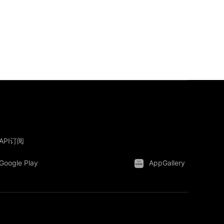
API订阅
Google Play
AppGallery