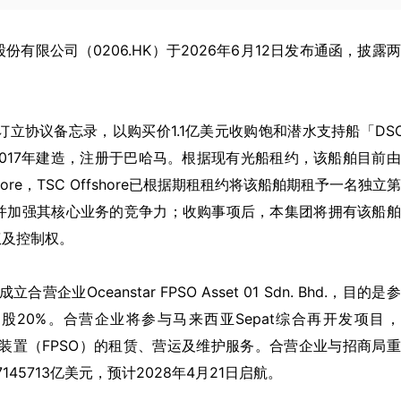
股份有限公司（0206.HK）于2026年6月12日发布通函，披露
订立协议备忘录，以购买价1.1亿美元收购饱和潜水支持船「DS
。该船舶于2017年建造，注册于巴哈马。根据现有光船租约，该船舶目前
ore，TSC Offshore已根据期租租约将该船舶期租予一名独立
并加强其核心业务的竞争力；收购事项后，本集团将拥有该船舶
权及控制权。
业Oceanstar FPSO Asset 01 Sdn. Bhd.，目的是
，持股20%。合营企业将参与马来西亚Sepat综合再开发项目
式生产储卸油装置（FPSO）的租赁、营运及维护服务。合营企业与招商局
45713亿美元，预计2028年4月21日启航。