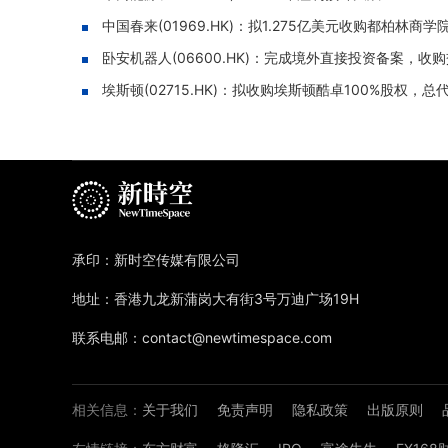
中国春来(01969.HK)：拟1.275亿美元收购都柏
卧安机器人(06600.HK)：完成境外直接投资备案，收
埃斯顿(02715.HK)：拟收购埃斯顿酷卓100%股权，总
承印：新时空传媒有限公司
地址：香港九龙新蒲岗大有街3号万迪广场19H
联系电邮：contact@newtimespace.com
相关信息：
关于我们
免责声明
隐私政策
出版原则