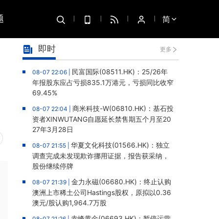
题
简
即时
更多
民富国际(08511.HK)：25/26年
08-07 22:06 |
年报股东应占亏损835.1万港元，亏损同比收窄
69.45%
商米科技-W(06810.HK)：基石投
08-07 22:04 |
资者XINWUTANG自愿延长禁售期五个月至20
27年3月28日
华夏文化科技(01566.HK)：独立
08-07 21:55 |
调查完成未发现欺诈挪用证据，报告获采纳，
股份继续停牌
金力永磁(06680.HK)：终止认购
08-07 21:39 |
澳洲上市稀土公司Hastings股权，原拟以0.36
澳元/股认购1,964.7万股
赤峰黄金(06693.HK)：暂停运营
08-07 21:26 |