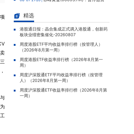
老挝勐康稀土项目，2025年该项目归母净亏损
人民币5,406万元
精选
两项
灵宝黄金(03330.HK)：新疆哈巴
08-07 20:07 |
河勘查取得重大进展，保有金金属量由13.20吨
港股通日报：晶合集成正式调入港股通，创新药
板块业绩密集催化-20260807
跃升至53.94吨
CV
周度港股ETF平均收益率排行榜（按管理人）
迅策(03317.HK)：与天合算力订
08-07 20:04 |
（2026年8月第一周）
立战略合作备忘，共探能源垂类大模型与Toke
由卖
n工厂商业化
周度港股ETF收益率排行榜（2026年8月第一
第三
周）
哥瑞利软件通过港交所聆讯，在
08-07 20:02 |
，
中国泛半导体IMSS市场排名第三
周度沪深股通ETF平均收益率排行榜（按管理
人）（2026年8月第一周）
浙能迈领绿航二次递表港交所，为
08-07 19:47 |
全球领先的绿色航运设备和系统提供商
周度沪深股通ETF收益率排行榜（2026年8月第
一周）
参与
骏杰集团控股(08188.HK)：附属
08-07 19:09 |
公司获授7份基建工程建造合约，合约总额约1.
，为
95亿港元
重工