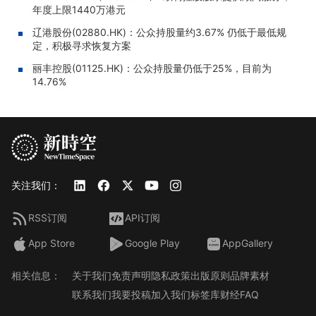
年度上限1440万港元
辽港股份(02880.HK)：公众持股量约3.67% 仍低于最低规
定，积极寻求恢复方案
丽丰控股(01125.HK)：公众持股量仍低于25%，目前为
14.76%
关注我们：
RSS订阅
API订阅
App Store
Google Play
AppGallery
相关信息：
关于我们
免责声明
隐私政策
出版原则
品牌素材
联系我们
我要投稿
加入我们
标签库
财经FAQ