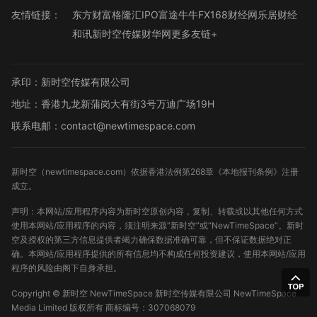
友情链接：
东方财富
格隆汇
IPO
富途牛牛
FX168财经网
乐居财经
和讯
新时空传媒
财华网
更多友链+
承印：新时空传媒有限公司
地址：香港九龙新蒲岗大有街3号万迪广场19H
联系电邮：contact@newtimespace.com
新时空（
newtimespace.com
）依据香港法例第268章《本地报刊条例》注册
成立。
声明：本网站/应用程序内容为新时空原创内容，复制、转载或以其他任何方式
使用本网站/应用程序的内容，须注明来源“新时空”或“NewTimeSpace”。新时
空及授权的第三方信息提供者竭力确保数据准确可靠，但不保证数据绝对正
确。本网站/应用程序提供的所有信息均不构成任何投资建议，使用本网站/应用
程序的风险由阁下自身承担。
Copyright ©
新时空
NewTimeSpace 新时空传媒有限公司 NewTimeSpace
Media Limited 版权所有
商标编号：307068079