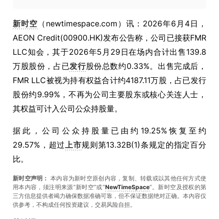
新时空
（newtimespace.com）讯：2026年6月4日，
AEON Credit(00900.HK)发布公告称，公司已接获FMR
LLC知会，其于2026年5月29日在场内合计出售139.8
万股股份，占已
发行
股份总数约0.33%。出售完成后，
FMR LLC被视为持有权益合计约4187.11万股，占已发行
股份约9.99%，不再为公司主要股东或核心关连人士，
其权益可计入公司公众持股量。
据此，公司公众持股量已由约19.25%恢复至约
29.57%，超过
上市
规则第13.32B(1)条规定的指定百分
比。
新时空声明：
本内容为新时空原创内容，复制、转载或以其他任何方式使
用本内容，须注明来源“新时空”或“
NewTimeSpace
”。新时空及授权的第
三方信息提供者竭力确保数据准确可靠，但不保证数据绝对正确。本內容仅
供参考，不构成任何投资建议，交易风险自担。