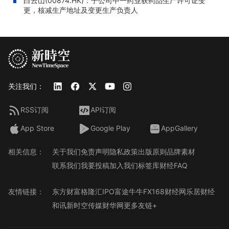
白云山(00874.HK)：子公司中一药业获药品生产许可证变
更，核减生产地址及变更生产负责人
关注我们：
RSS订阅
API订阅
App Store
Google Play
AppGallery
相关信息：
关于我们
免责声明
隐私政策
出版原则
品牌素材
联系我们
我要投稿
加入我们
标签库
财经FAQ
友情链接：
东方财富
格隆汇
IPO
富途牛牛
FX168财经网
乐居财经
和讯
新时空传媒
财华网
更多友链+