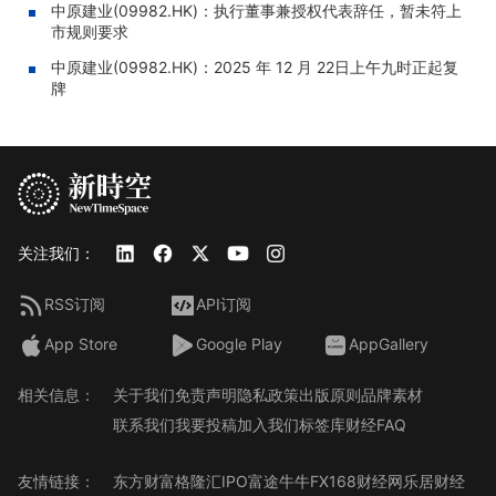
中原建业(09982.HK)：执行董事兼授权代表辞任，暂未符上
市规则要求
中原建业(09982.HK)：2025 年 12 月 22日上午九时正起复
牌
关注我们：
RSS订阅
API订阅
App Store
Google Play
AppGallery
相关信息：
关于我们
免责声明
隐私政策
出版原则
品牌素材
联系我们
我要投稿
加入我们
标签库
财经FAQ
友情链接：
东方财富
格隆汇
IPO
富途牛牛
FX168财经网
乐居财经