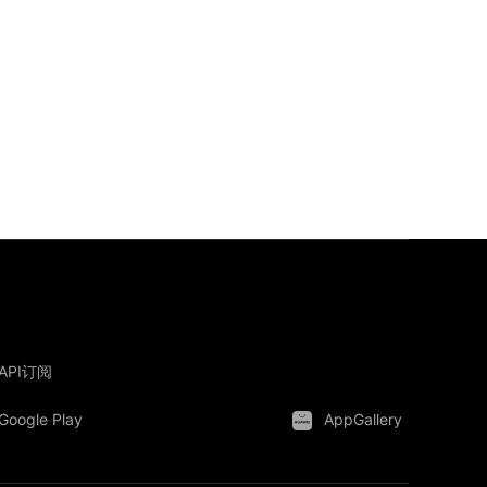
API订阅
Google Play
AppGallery