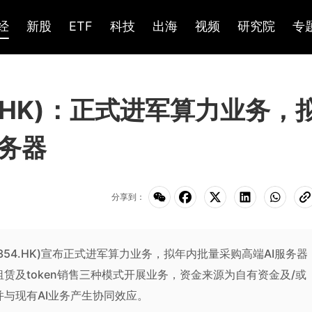
经
新股
ETF
科技
出海
视频
研究院
专
4.HK)：正式进军算力业务，
服务器
分享到：
际(0354.HK)宣布正式进军算力业务，拟年内批量采购高端AI服务器
赁及token销售三种模式开展业务，资金来源为自有资金及/或
与现有AI业务产生协同效应。