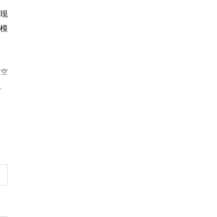
现
规模
时空
。