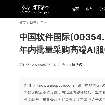
推荐
即时
财
首页
>
财经
> 正文
中国软件国际(0035
年内批量采购高端AI
新时空 · 2026/06/03 21:12 · 作者：
陈博远
新时空（newtimespace.com）讯，中软国
并建设配套基础设施，围绕算力硬件转售、算力租
外部融资，董事会认为此举有助于丰富收入来源并