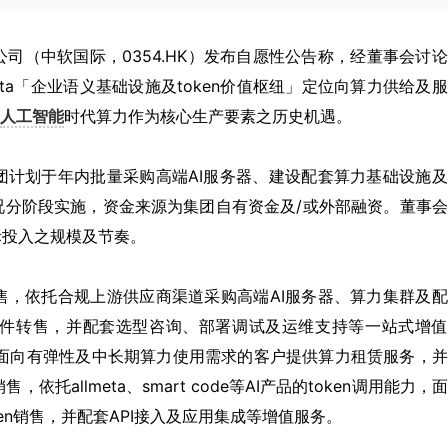
际有限公司（中软国际，0354.HK）发布自愿性公告称，经董事会讨
ta「企业语义基础设施及token价值枢纽」定位向算力供给及
人工智能
时代算力作为核心生产要素之历史机遇。
团计划于年内批量采购高端AI服务器、建设配套算力基础设施
况分阶段实施，资金来源为集团自有资金及/或外部融资。董事
际投入之规模及节奏。
转售，依托合规上游供应商渠道采购高端AI服务器、算力集群及
件转售，并配套选型咨询、部署调试及运维支持等一站式增值
源，面向有弹性及中长期算力使用需求的客户提供算力租赁服务，
，依托allmeta、smart code等AI产品的token调用能力，
en销售，并配套API接入及应用集成等增值服务。