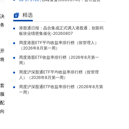
老挝勐康稀土项目，2025年该项目归母净亏损
人民币5,406万元
精选
论决
灵宝黄金(03330.HK)：新疆哈巴
08-07 20:07 |
服务
河勘查取得重大进展，保有金金属量由13.20吨
港股通日报：晶合集成正式调入港股通，创新药
板块业绩密集催化-20260807
跃升至53.94吨
周度港股ETF平均收益率排行榜（按管理人）
迅策(03317.HK)：与天合算力订
08-07 20:04 |
（2026年8月第一周）
立战略合作备忘，共探能源垂类大模型与Toke
及开
n工厂商业化
周度港股ETF收益率排行榜（2026年8月第一
会将
周）
哥瑞利软件通过港交所聆讯，在
08-07 20:02 |
中国泛半导体IMSS市场排名第三
周度沪深股通ETF平均收益率排行榜（按管理
人）（2026年8月第一周）
浙能迈领绿航二次递表港交所，为
08-07 19:47 |
配套
全球领先的绿色航运设备和系统提供商
周度沪深股通ETF收益率排行榜（2026年8月第
一周）
服
骏杰集团控股(08188.HK)：附属
08-07 19:09 |
公司获授7份基建工程建造合约，合约总额约1.
并配
95亿港元
面向