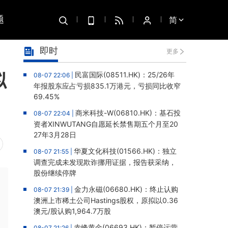
题
简
即时
更多
拟
民富国际(08511.HK)：25/26年
08-07 22:06 |
年报股东应占亏损835.1万港元，亏损同比收窄
69.45%
商米科技-W(06810.HK)：基石投
08-07 22:04 |
资者XINWUTANG自愿延长禁售期五个月至20
27年3月28日
华夏文化科技(01566.HK)：独立
08-07 21:55 |
调查完成未发现欺诈挪用证据，报告获采纳，
股份继续停牌
金力永磁(06680.HK)：终止认购
08-07 21:39 |
澳洲上市稀土公司Hastings股权，原拟以0.36
澳元/股认购1,964.7万股
赤峰黄金(06693.HK)：暂停运营
08-07 21:26 |