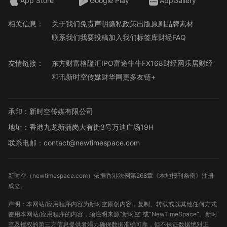
App Store
Google Play
AppGallery
相关信息：
关于我们
免责声明
隐私政策
出版原则
品牌素材
联系我们
我要投稿
加入我们
标签库
财经FAQ
友情链接：
东方财富
格隆汇
IPO
富途牛牛
FX168财经网
乐居财经
和讯
新时空传媒
财华网
更多友链+
承印：新时空传媒有限公司
地址：香港九龙新蒲岗大有街3号万迪广场19H
联系电邮：contact@newtimespace.com
新时空（
newtimespace.com
）依据香港法例第268章《本地报刊条例》注册
成立。
声明：本网站/应用程序内容为新时空原创内容，复制、转载或以其他任何方式
使用本网站/应用程序的内容，须注明来源“新时空”或“NewTimeSpace”。新时
空及授权的第三方信息提供者竭力确保数据准确可靠，但不保证数据绝对正