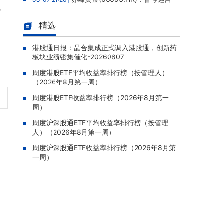
。
老挝勐康稀土项目，2025年该项目归母净亏损
人民币5,406万元
精选
灵宝黄金(03330.HK)：新疆哈巴
08-07 20:07 |
河勘查取得重大进展，保有金金属量由13.20吨
港股通日报：晶合集成正式调入港股通，创新药
板块业绩密集催化-20260807
跃升至53.94吨
周度港股ETF平均收益率排行榜（按管理人）
迅策(03317.HK)：与天合算力订
08-07 20:04 |
（2026年8月第一周）
立战略合作备忘，共探能源垂类大模型与Toke
n工厂商业化
周度港股ETF收益率排行榜（2026年8月第一
周）
哥瑞利软件通过港交所聆讯，在
08-07 20:02 |
中国泛半导体IMSS市场排名第三
周度沪深股通ETF平均收益率排行榜（按管理
人）（2026年8月第一周）
浙能迈领绿航二次递表港交所，为
08-07 19:47 |
全球领先的绿色航运设备和系统提供商
周度沪深股通ETF收益率排行榜（2026年8月第
一周）
骏杰集团控股(08188.HK)：附属
08-07 19:09 |
公司获授7份基建工程建造合约，合约总额约1.
95亿港元