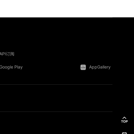
API订阅
Google Play
AppGallery