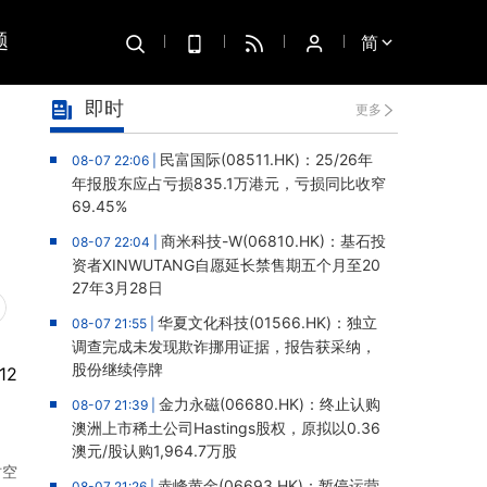
题
简
即时
更多
民富国际(08511.HK)：25/26年
08-07 22:06 |
年报股东应占亏损835.1万港元，亏损同比收窄
69.45%
商米科技-W(06810.HK)：基石投
08-07 22:04 |
资者XINWUTANG自愿延长禁售期五个月至20
27年3月28日
华夏文化科技(01566.HK)：独立
08-07 21:55 |
调查完成未发现欺诈挪用证据，报告获采纳，
股份继续停牌
12
金力永磁(06680.HK)：终止认购
08-07 21:39 |
澳洲上市稀土公司Hastings股权，原拟以0.36
澳元/股认购1,964.7万股
时空
赤峰黄金(06693.HK)：暂停运营
08-07 21:26 |