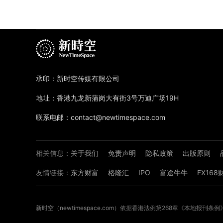
承印：新时空传媒有限公司
地址：香港九龙新蒲岗大有街3号万迪广场19H
联系电邮：contact@newtimespace.com
相关信息：
关于我们
免责声明
隐私政策
出版原则
友情链接：
东方财富
格隆汇
IPO
富途牛牛
FX16
新时空（
newtimespace.com
）依据香港法例第268章《本地报刊条例