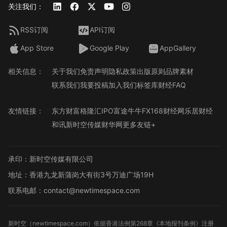
关注我们：
RSS订阅
API订阅
App Store
Google Play
AppGallery
相关信息：
关于我们
免责声明
隐私政策
出版原则
品牌素材
联系我们
我要投稿
加入我们
标签库
财经FAQ
友情链接：
东方财富
格隆汇
IPO
富途牛牛
FX168财经网
乐居财经
和讯
新时空传媒
财华网
更多友链+
承印：新时空传媒有限公司
地址：香港九龙新蒲岗大有街3号万迪广场19H
联系电邮：contact@newtimespace.com
新时空（
newtimespace.com
）依据香港法例第268章《本地报刊条例》注册