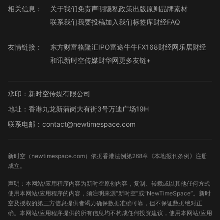
相关信息：
关于我们
免责声明
隐私政策
出版原则
品牌素材
联系我们
我要投稿
加入我们
标签库
财经FAQ
友情链接：
东方财富
格隆汇
IPO
富途牛牛
FX168财经网
乐居财经
和讯
新时空传媒
财华网
更多友链+
承印：新时空传媒有限公司
地址：香港九龙新蒲岗大有街3号万迪广场19H
联系电邮：contact@newtimespace.com
新时空（
newtimespace.com
）依据香港法例第268章《本地报刊条例》注册
成立。
声明：本网站/应用程序内容为新时空原创内容，复制、转载或以其他任何方式
使用本网站/应用程序的内容，须注明来源“新时空”或“NewTimeSpace”。新时
空及授权的第三方信息提供者竭力确保数据准确可靠，但不保证数据绝对正
确。本网站/应用程序提供的所有信息均不构成任何投资建议，使用本网站/应用