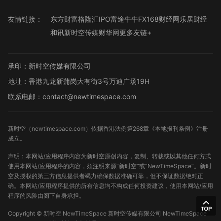
友情链接：
东方财富
格隆汇
IPO
富途牛牛
FX168财经网
乐居财经
和讯
新时空传媒
财华网
更多友链+
承印：新时空传媒有限公司
地址：香港九龙新蒲岗大有街3号万迪广场19H
联系电邮：contact@newtimespace.com
新时空（
newtimespace.com
）依据香港法例第268章《本地报刊条例》注册
成立。
声明：本网站/应用程序内容为新时空原创内容，复制、转载或以其他任何方式
使用本网站/应用程序的内容，须注明来源“新时空”或“NewTimeSpace”。新时
空及授权的第三方信息提供者竭力确保数据准确可靠，但不保证数据绝对正
确。本网站/应用程序提供的所有信息均不构成任何投资建议，使用本网站/应用
程序的风险由阁下自身承担。
Copyright ©
新时空
NewTimeSpace 新时空传媒有限公司 NewTimeSpace