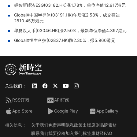
标智新经济ESG(03182.HK)涨1.78%，单位净值12.917港元
GlobalX中国半导体(03191.HK)午后涨2.58%，成交额达
2810.45万港元
华夏以太币(03046.HK)涨2.50%，最新单位净值4.397港元
GlobalX恒生科技(02837.HK)跌2.30%，报5.960港元
关注我们：
RSS订阅
API订阅
App Store
Google Play
AppGallery
相关信息：
关于我们
免责声明
隐私政策
出版原则
品牌素材
联系我们
我要投稿
加入我们
标签库
财经FAQ