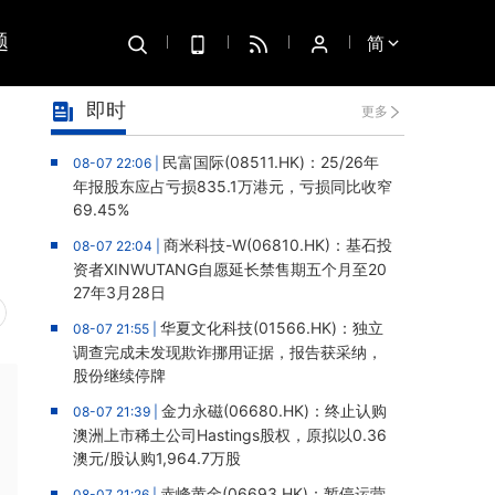
题
简
即时
更多
民富国际(08511.HK)：25/26年
08-07 22:06 |
年报股东应占亏损835.1万港元，亏损同比收窄
69.45%
商米科技-W(06810.HK)：基石投
08-07 22:04 |
资者XINWUTANG自愿延长禁售期五个月至20
27年3月28日
华夏文化科技(01566.HK)：独立
08-07 21:55 |
调查完成未发现欺诈挪用证据，报告获采纳，
股份继续停牌
金力永磁(06680.HK)：终止认购
08-07 21:39 |
澳洲上市稀土公司Hastings股权，原拟以0.36
澳元/股认购1,964.7万股
赤峰黄金(06693.HK)：暂停运营
08-07 21:26 |