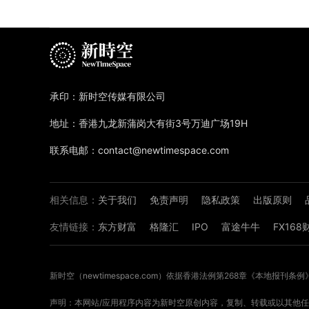
承印：新时空传媒有限公司
地址：香港九龙新蒲岗大有街3号万迪广场19H
联系电邮：contact@newtimespace.com
相关信息：
关于我们
免责声明
隐私政策
出版原则
友情链接：
东方财富
格隆汇
IPO
富途牛牛
FX16
新时空（
newtimespace.com
）依据香港法例第268章《本地报刊条例
声明：本网站/应用程序内容为新时空原创内容，复制、转载或以其他任何