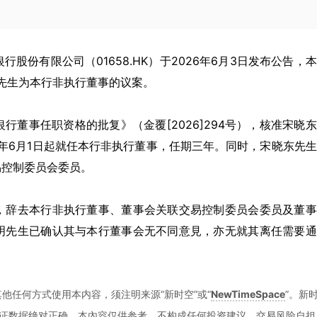
储蓄银行股份有限公司（01658.HK）于2026年6月3日发布公告，
东先生为本行非执行董事的议案。
董事任职资格的批复》（金覆[2026]294号），核准宋晓
6年6月1日起就任本行非执行董事，任期三年。同时，宋晓东先
易控制委员会委员。
，辞去本行非执行董事、董事会关联交易控制委员会委员及董事
明先生已确认其与本行董事会无不同意見，亦无就其离任需要通
他任何方式使用本内容，须注明来源“新时空”或“
NewTimeSpace
”。新
证数据绝对正确。本內容仅供参考，不构成任何投资建议，交易风险自担