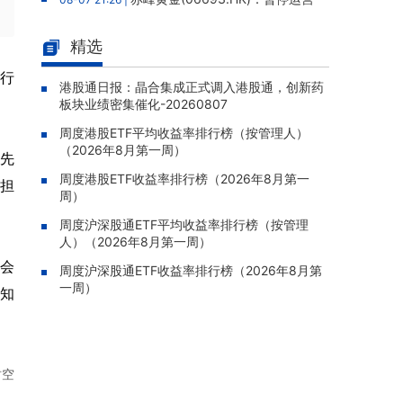
老挝勐康稀土项目，2025年该项目归母净亏损
人民币5,406万元
精选
灵宝黄金(03330.HK)：新疆哈巴
08-07 20:07 |
本行
河勘查取得重大进展，保有金金属量由13.20吨
港股通日报：晶合集成正式调入港股通，创新药
板块业绩密集催化-20260807
跃升至53.94吨
周度港股ETF平均收益率排行榜（按管理人）
迅策(03317.HK)：与天合算力订
08-07 20:04 |
（2026年8月第一周）
立战略合作备忘，共探能源垂类大模型与Toke
东先
n工厂商业化
周度港股ETF收益率排行榜（2026年8月第一
生担
周）
哥瑞利软件通过港交所聆讯，在
08-07 20:02 |
中国泛半导体IMSS市场排名第三
周度沪深股通ETF平均收益率排行榜（按管理
人）（2026年8月第一周）
浙能迈领绿航二次递表港交所，为
08-07 19:47 |
会
全球领先的绿色航运设备和系统提供商
周度沪深股通ETF收益率排行榜（2026年8月第
一周）
知
骏杰集团控股(08188.HK)：附属
08-07 19:09 |
公司获授7份基建工程建造合约，合约总额约1.
95亿港元
时空
。