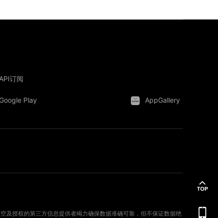
API订阅
Google Play
AppGallery
。新时空及授权的第三方信息提供者竭力确保数据准确可靠，但不保证数据绝