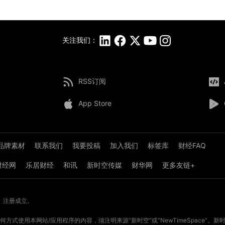
关注我们：
RSS订阅
App Store
品牌素材
联系我们
我要投稿
加入我们
标签库
财经FAQ
8财经网
乐居财经
和讯
新时空传媒
财华网
更多友链+
》注册成立。
方式使用本网站/应用程序的内容，须注明来源“新时空”或“NewTimeSpace”